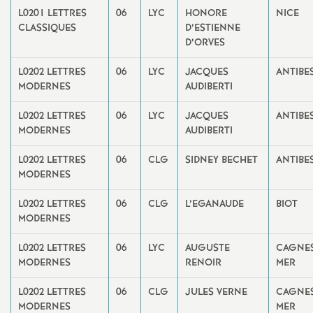
e
L0201 LETTRES
06
LYC
HONORE
NICE
CLASSIQUES
D’ESTIENNE
D’ORVES
c
L0202 LETTRES
06
LYC
JACQUES
ANTIBE
o
MODERNES
AUDIBERTI
n
L0202 LETTRES
06
LYC
JACQUES
ANTIBE
MODERNES
AUDIBERTI
d
L0202 LETTRES
06
CLG
SIDNEY BECHET
ANTIBE
MODERNES
d
L0202 LETTRES
06
CLG
L’EGANAUDE
BIOT
MODERNES
e
L0202 LETTRES
06
LYC
AUGUSTE
CAGNES
g
MODERNES
RENOIR
MER
L0202 LETTRES
06
CLG
JULES VERNE
r
CAGNES
MODERNES
MER