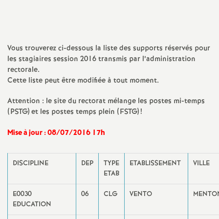
l'article
l'article
l'article
l'article
l'article
a
sur
sur
via
par
Facebook
Twitter
Addthis
email
t
Vous trouverez ci-dessous la liste des supports réservés pour
les stagiaires session 2016 transmis par l’administration
i
rectorale.
Cette liste peut être modifiée à tout moment.
o
Attention : le site du rectorat mélange les postes mi-temps
(PSTG) et les postes temps plein (FSTG)
!
n
Mise à jour : 08/07/2016 17h
a
DISCIPLINE
DEP
TYPE
ETABLISSEMENT
l
VILLE
ETAB
d
E0030
06
CLG
VENTO
MENTO
EDUCATION