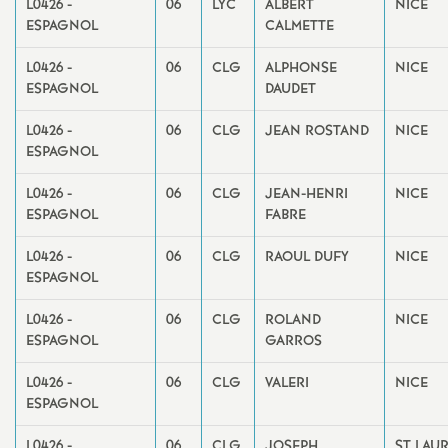
L0426 -
06
LYC
ALBERT
NICE
ESPAGNOL
CALMETTE
L0426 -
06
CLG
ALPHONSE
NICE
ESPAGNOL
DAUDET
L0426 -
06
CLG
JEAN ROSTAND
NICE
ESPAGNOL
L0426 -
06
CLG
JEAN-HENRI
NICE
ESPAGNOL
FABRE
L0426 -
06
CLG
RAOUL DUFY
NICE
ESPAGNOL
L0426 -
06
CLG
ROLAND
NICE
ESPAGNOL
GARROS
L0426 -
06
CLG
VALERI
NICE
ESPAGNOL
L0426 -
06
CLG
JOSEPH
ST LAU