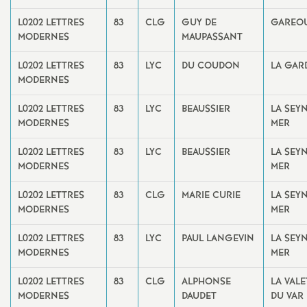
L0202 LETTRES
83
CLG
GUY DE
GAREO
MODERNES
MAUPASSANT
L0202 LETTRES
83
LYC
DU COUDON
LA GAR
MODERNES
L0202 LETTRES
83
LYC
BEAUSSIER
LA SEY
MODERNES
MER
L0202 LETTRES
83
LYC
BEAUSSIER
LA SEY
MODERNES
MER
L0202 LETTRES
83
CLG
MARIE CURIE
LA SEY
MODERNES
MER
L0202 LETTRES
83
LYC
PAUL LANGEVIN
LA SEY
MODERNES
MER
L0202 LETTRES
83
CLG
ALPHONSE
LA VALE
MODERNES
DAUDET
DU VAR