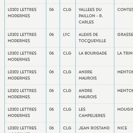
é
L0202 LETTRES
06
CLG
VALLEES DU
CONTE
MODERNES
PAILLON - R.
O
CARLES
L0202 LETTRES
06
LYC
ALEXIS DE
GRASS
r
MODERNES
TOCQUEVILLE
l
L0202 LETTRES
06
CLG
LA BOURGADE
LA TRIN
MODERNES
é
L0202 LETTRES
06
CLG
ANDRE
MENTO
MODERNES
MAUROIS
a
L0202 LETTRES
06
CLG
ANDRE
MENTO
MODERNES
MAUROIS
n
L0202 LETTRES
06
CLG
LES
MOUGI
s
MODERNES
CAMPELIERES
T
L0202 LETTRES
06
CLG
JEAN ROSTAND
NICE