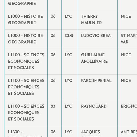
GEOGRAPHIE
L1000 - HISTOIRE
06
LYC
THIERRY
NICE
GEOGRAPHIE
MAULNIER
L1000 - HISTOIRE
06
CLG
LUDOVIC BREA
ST MAR
GEOGRAPHIE
VAR
L1100 - SCIENCES
06
LYC
GUILLAUME
NICE
ECONOMIQUES
APOLLINAIRE
ET SOCIALES
L1100 - SCIENCES
06
LYC
PARC IMPERIAL
NICE
ECONOMIQUES
ET SOCIALES
L1100 - SCIENCES
83
LYC
RAYNOUARD
BRIGNO
ECONOMIQUES
ET SOCIALES
L1300 -
06
LYC
JACQUES
ANTIBE