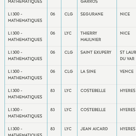
MATHEMATIQUES
GARROS
L1300 -
06
CLG
SEGURANE
NICE
MATHEMATIQUES
L1300 -
06
LYC
THIERRY
NICE
MATHEMATIQUES
MAULNIER
L1300 -
06
CLG
SAINT EXUPERY
ST LAU
MATHEMATIQUES
DU VAR
L1300 -
06
CLG
LA SINE
VENCE
MATHEMATIQUES
L1300 -
83
LYC
COSTEBELLE
HYERES
MATHEMATIQUES
L1300 -
83
LYC
COSTEBELLE
HYERES
MATHEMATIQUES
L1300 -
83
LYC
JEAN AICARD
HYERES
MATHEMATIQUES