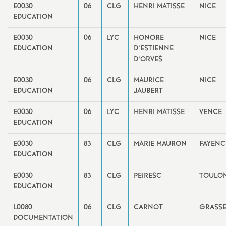
e
E0030
06
CLG
HENRI MATISSE
NICE
EDUCATION
s
E0030
06
LYC
HONORE
NICE
E
EDUCATION
D’ESTIENNE
D’ORVES
n
E0030
06
CLG
MAURICE
NICE
EDUCATION
JAUBERT
s
E0030
06
LYC
HENRI MATISSE
VENCE
EDUCATION
e
E0030
83
CLG
MARIE MAURON
FAYENC
i
EDUCATION
g
E0030
83
CLG
PEIRESC
TOULO
EDUCATION
n
L0080
06
CLG
CARNOT
GRASS
DOCUMENTATION