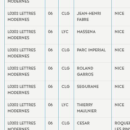
MODERNES
o
L0202 LETTRES
06
CLG
JEAN-HENRI
NICE
MODERNES
FABRE
u
L0202 LETTRES
06
LYC
MASSENA
NICE
MODERNES
r
L0202 LETTRES
06
CLG
PARC IMPERIAL
NICE
s
MODERNES
L0202 LETTRES
06
CLG
ROLAND
NICE
MODERNES
GARROS
L0202 LETTRES
06
CLG
SEGURANE
NICE
MODERNES
L0202 LETTRES
06
LYC
THIERRY
NICE
MODERNES
MAULNIER
L0202 LETTRES
06
CLG
CESAR
ROQUE
MODERNES
LES PIN