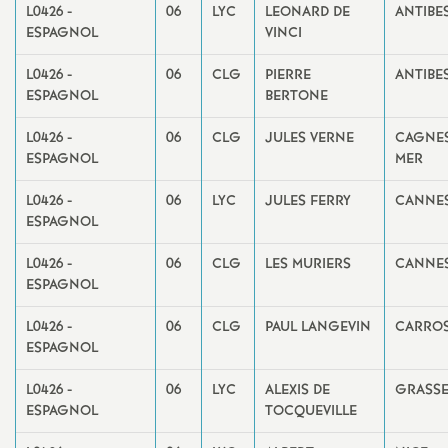
L0426 -
06
LYC
LEONARD DE
ANTIBE
ESPAGNOL
VINCI
L0426 -
06
CLG
PIERRE
ANTIBE
ESPAGNOL
BERTONE
L0426 -
06
CLG
JULES VERNE
CAGNES
ESPAGNOL
MER
L0426 -
06
LYC
JULES FERRY
CANNE
ESPAGNOL
L0426 -
06
CLG
LES MURIERS
CANNE
ESPAGNOL
L0426 -
06
CLG
PAUL LANGEVIN
CARRO
ESPAGNOL
L0426 -
06
LYC
ALEXIS DE
GRASS
ESPAGNOL
TOCQUEVILLE