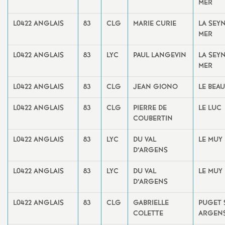
MER
L0422 ANGLAIS
83
CLG
MARIE CURIE
LA SEY
MER
L0422 ANGLAIS
83
LYC
PAUL LANGEVIN
LA SEY
MER
L0422 ANGLAIS
83
CLG
JEAN GIONO
LE BEA
L0422 ANGLAIS
83
CLG
PIERRE DE
LE LUC
COUBERTIN
L0422 ANGLAIS
83
LYC
DU VAL
LE MUY
D’ARGENS
L0422 ANGLAIS
83
LYC
DU VAL
LE MUY
D’ARGENS
L0422 ANGLAIS
83
CLG
GABRIELLE
PUGET 
COLETTE
ARGEN