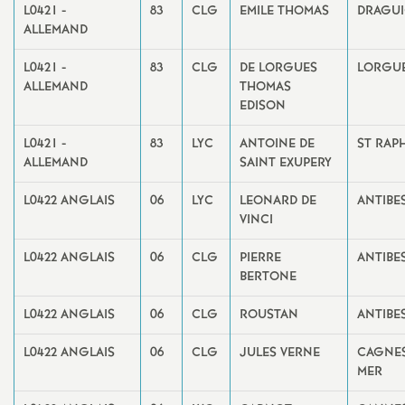
L0421 -
83
CLG
EMILE THOMAS
DRAGU
ALLEMAND
L0421 -
83
CLG
DE LORGUES
LORGU
ALLEMAND
THOMAS
EDISON
L0421 -
83
LYC
ANTOINE DE
ST RAP
ALLEMAND
SAINT EXUPERY
L0422 ANGLAIS
06
LYC
LEONARD DE
ANTIBE
VINCI
L0422 ANGLAIS
06
CLG
PIERRE
ANTIBE
BERTONE
L0422 ANGLAIS
06
CLG
ROUSTAN
ANTIBE
L0422 ANGLAIS
06
CLG
JULES VERNE
CAGNES
MER