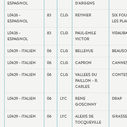
ESPAGNOL
D’ARGENS
L0426 -
83
CLG
REYNIER
SIX FO
ESPAGNOL
LES PL
L0426 -
83
CLG
PAUL-EMILE
VIDAUB
ESPAGNOL
VICTOR
L0429 - ITALIEN
06
CLG
BELLEVUE
BEAUSO
L0429 - ITALIEN
06
CLG
CAPRON
CANNE
L0429 - ITALIEN
06
CLG
VALLEES DU
CONTE
PAILLON - R.
CARLES
L0429 - ITALIEN
06
LYC
RENE
DRAP
GOSCINNY
L0429 - ITALIEN
06
LYC
ALEXIS DE
GRASS
TOCQUEVILLE