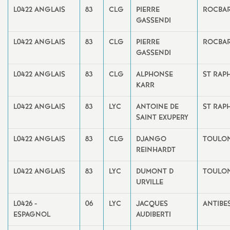
L0422 ANGLAIS
83
CLG
PIERRE
ROCBA
GASSENDI
L0422 ANGLAIS
83
CLG
PIERRE
ROCBA
GASSENDI
L0422 ANGLAIS
83
CLG
ALPHONSE
ST RAP
KARR
L0422 ANGLAIS
83
LYC
ANTOINE DE
ST RAP
SAINT EXUPERY
L0422 ANGLAIS
83
CLG
DJANGO
TOULO
REINHARDT
L0422 ANGLAIS
83
LYC
DUMONT D
TOULO
URVILLE
L0426 -
06
LYC
JACQUES
ANTIBE
ESPAGNOL
AUDIBERTI