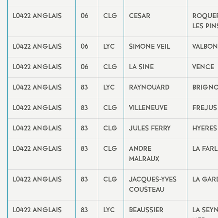
L0422 ANGLAIS
06
CLG
CESAR
ROQUE
LES PIN
L0422 ANGLAIS
06
LYC
SIMONE VEIL
VALBO
L0422 ANGLAIS
06
CLG
LA SINE
VENCE
L0422 ANGLAIS
83
LYC
RAYNOUARD
BRIGNO
L0422 ANGLAIS
83
CLG
VILLENEUVE
FREJUS
L0422 ANGLAIS
83
CLG
JULES FERRY
HYERES
L0422 ANGLAIS
83
CLG
ANDRE
LA FAR
MALRAUX
L0422 ANGLAIS
83
CLG
JACQUES-YVES
LA GAR
COUSTEAU
L0422 ANGLAIS
83
LYC
BEAUSSIER
LA SEY