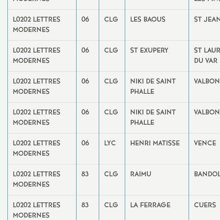
L0202 LETTRES
06
CLG
LES BAOUS
ST JEA
MODERNES
L0202 LETTRES
06
CLG
ST EXUPERY
ST LAU
MODERNES
DU VAR
L0202 LETTRES
06
CLG
NIKI DE SAINT
VALBO
MODERNES
PHALLE
L0202 LETTRES
06
CLG
NIKI DE SAINT
VALBO
MODERNES
PHALLE
L0202 LETTRES
06
LYC
HENRI MATISSE
VENCE
MODERNES
L0202 LETTRES
83
CLG
RAIMU
BANDO
MODERNES
L0202 LETTRES
83
CLG
LA FERRAGE
CUERS
MODERNES