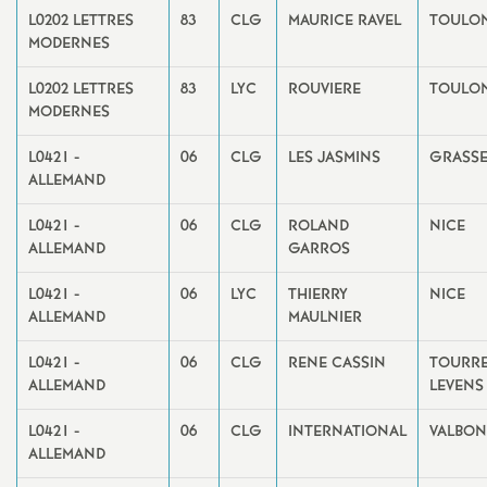
L0202 LETTRES
83
CLG
MAURICE RAVEL
TOULO
MODERNES
L0202 LETTRES
83
LYC
ROUVIERE
TOULO
MODERNES
L0421 -
06
CLG
LES JASMINS
GRASS
ALLEMAND
L0421 -
06
CLG
ROLAND
NICE
ALLEMAND
GARROS
L0421 -
06
LYC
THIERRY
NICE
ALLEMAND
MAULNIER
L0421 -
06
CLG
RENE CASSIN
TOURRE
ALLEMAND
LEVENS
L0421 -
06
CLG
INTERNATIONAL
VALBO
ALLEMAND