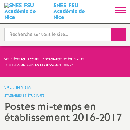
SNES-FSU
S
Académie de
Nice
y
Reche
n
d
VOUS ÊTES ICI :
ACCUEIL
STAGIAIRES ET ÉTUDIANTS
i
POSTES MI-TEMPS EN ÉTABLISSEMENT 2016-2017
c
29 JUIN 2016
a
STAGIAIRES ET ÉTUDIANTS
Postes mi-temps en
t
établissement 2016-2017
N
Partager
Partager
Partager
Imprimer
Envoyer