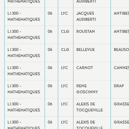
MATHEMATIQUES
AUDIBERTI
L1300 -
06
LYC
JACQUES
ANTIBE
MATHEMATIQUES
AUDIBERTI
L1300 -
06
CLG
ROUSTAN
ANTIBE
MATHEMATIQUES
L1300 -
06
CLG
BELLEVUE
BEAUSO
MATHEMATIQUES
L1300 -
06
LYC
CARNOT
CANNE
MATHEMATIQUES
L1300 -
06
LYC
RENE
DRAP
MATHEMATIQUES
GOSCINNY
L1300 -
06
LYC
ALEXIS DE
GRASS
MATHEMATIQUES
TOCQUEVILLE
L1300 -
06
LYC
ALEXIS DE
GRASS
MATHEMATIQUES
TOCQUEVILLE