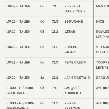
L0429 - ITALIEN
06
LYC
PIERRE ET
MENTO
MARIE CURIE
L0429 - ITALIEN
06
CLG
SEGURANE
NICE
L0429 - ITALIEN
06
CLG
CESAR
ROQUE
LES PIN
L0429 - ITALIEN
06
CLG
JOSEPH
ST LAU
PAGNOL
DU VAR
L0429 - ITALIEN
06
CLG
RENE CASSIN
TOURRE
LEVENS
L0429 - ITALIEN
83
CLG
JEAN ROSTAND
DRAGU
L1000 - HISTOIRE
06
LYC
JACQUES
ANTIBE
GEOGRAPHIE
AUDIBERTI
L1000 - HISTOIRE
06
CLG
PIERRE
ANTIBE
GEOGRAPHIE
BERTONE