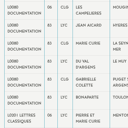
e
L0080
06
CLG
LES
MOUGI
DOCUMENTATION
CAMPELIERES
m
L0080
83
LYC
JEAN AICARD
HYERES
e
DOCUMENTATION
L0080
83
CLG
MARIE CURIE
n
LA SEY
DOCUMENTATION
MER
t
L0080
83
LYC
DU VAL
LE MUY
DOCUMENTATION
D’ARGENS
s
L0080
83
CLG
GABRIELLE
PUGET 
DOCUMENTATION
COLETTE
ARGEN
d
L0080
83
LYC
BONAPARTE
TOULO
e
DOCUMENTATION
L0201 LETTRES
06
LYC
PIERRE ET
MENTO
S
CLASSIQUES
MARIE CURIE