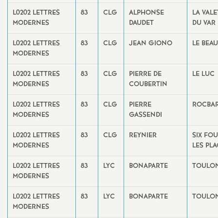
L0202 LETTRES
83
CLG
ALPHONSE
LA VALE
MODERNES
DAUDET
DU VAR
L0202 LETTRES
83
CLG
JEAN GIONO
LE BEA
MODERNES
L0202 LETTRES
83
CLG
PIERRE DE
LE LUC
MODERNES
COUBERTIN
L0202 LETTRES
83
CLG
PIERRE
ROCBA
MODERNES
GASSENDI
L0202 LETTRES
83
CLG
REYNIER
SIX FO
MODERNES
LES PL
L0202 LETTRES
83
LYC
BONAPARTE
TOULO
MODERNES
L0202 LETTRES
83
LYC
BONAPARTE
TOULO
MODERNES