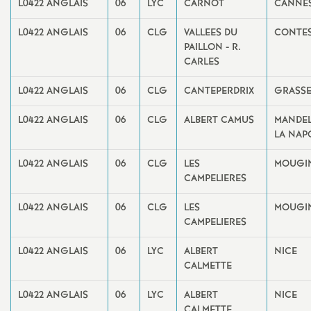
L0422 ANGLAIS
06
LYC
CARNOT
CANNE
L0422 ANGLAIS
06
CLG
VALLEES DU
CONTE
PAILLON - R.
CARLES
L0422 ANGLAIS
06
CLG
CANTEPERDRIX
GRASS
L0422 ANGLAIS
06
CLG
ALBERT CAMUS
MANDEL
LA NAP
L0422 ANGLAIS
06
CLG
LES
MOUGI
CAMPELIERES
L0422 ANGLAIS
06
CLG
LES
MOUGI
CAMPELIERES
L0422 ANGLAIS
06
LYC
ALBERT
NICE
CALMETTE
L0422 ANGLAIS
06
LYC
ALBERT
NICE
CALMETTE