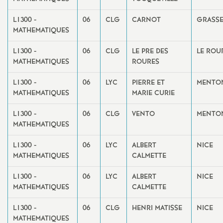
L1300 -
06
CLG
CARNOT
GRASS
MATHEMATIQUES
L1300 -
06
CLG
LE PRE DES
LE ROU
MATHEMATIQUES
ROURES
L1300 -
06
LYC
PIERRE ET
MENTO
MATHEMATIQUES
MARIE CURIE
L1300 -
06
CLG
VENTO
MENTO
MATHEMATIQUES
L1300 -
06
LYC
ALBERT
NICE
MATHEMATIQUES
CALMETTE
L1300 -
06
LYC
ALBERT
NICE
MATHEMATIQUES
CALMETTE
L1300 -
06
CLG
HENRI MATISSE
NICE
MATHEMATIQUES