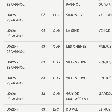
ESPAGNOL
PAGNOL
DU VAR
L0426 -
06
LYC
SIMONE VEIL
VALBO
ESPAGNOL
L0426 -
06
CLG
LA SINE
VENCE
ESPAGNOL
L0426 -
83
CLG
LES CHENES
FREJUS
ESPAGNOL
L0426 -
83
CLG
VILLENEUVE
FREJUS
ESPAGNOL
L0426 -
83
CLG
VILLENEUVE
FREJUS
ESPAGNOL
L0426 -
83
CLG
GUY DE
GAREO
ESPAGNOL
MAUPASSANT
L0426 -
83
LYC
DU VAL
LE MUY