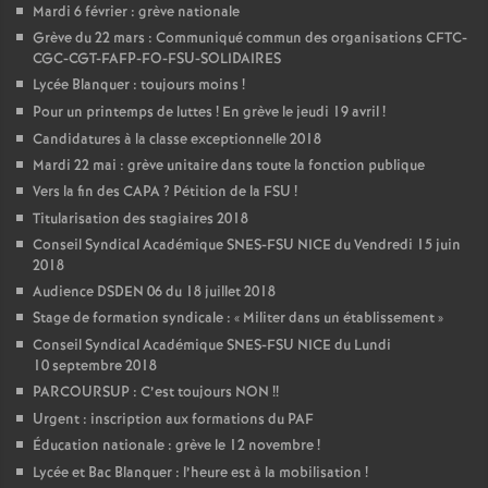
Mardi 6 février : grève nationale
Grève du 22 mars : Communiqué commun des organisations CFTC-
CGC-CGT-FAFP-FO-FSU-SOLIDAIRES
Lycée Blanquer : toujours moins
!
Pour un printemps de luttes
! En grève le jeudi 19 avril
!
Candidatures à la classe exceptionnelle 2018
Mardi 22 mai : grève unitaire dans toute la fonction publique
Vers la fin des CAPA
? Pétition de la FSU
!
Titularisation des stagiaires 2018
Conseil Syndical Académique SNES-FSU NICE du Vendredi 15 juin
2018
Audience DSDEN 06 du 18 juillet 2018
Stage de formation syndicale : «
Militer dans un établissement
»
Conseil Syndical Académique SNES-FSU NICE du Lundi
10 septembre 2018
PARCOURSUP : C’est toujours NON
!!
Urgent : inscription aux formations du PAF
Éducation nationale : grève le 12 novembre
!
Lycée et Bac Blanquer : l’heure est à la mobilisation
!