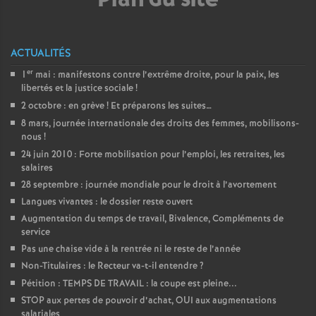
e
m
ACTUALITÉS
e
er
1
mai : manifestons contre l’extrême droite, pour la paix, les
libertés et la justice sociale
!
2 octobre : en grève
! Et préparons les suites…
n
8 mars, journée internationale des droits des femmes, mobilisons-
nous
!
t
24 juin 2010 : Forte mobilisation pour l’emploi, les retraites, les
salaires
s
28 septembre : journée mondiale pour le droit à l’avortement
Langues vivantes : le dossier reste ouvert
d
Augmentation du temps de travail, Bivalence, Compléments de
service
Pas une chaise vide à la rentrée ni le reste de l’année
e
Non-Titulaires : le Recteur va-t-il entendre
?
Pétition : TEMPS DE TRAVAIL : la coupe est pleine...
S
STOP aux pertes de pouvoir d’achat, OUI aux augmentations
salariales