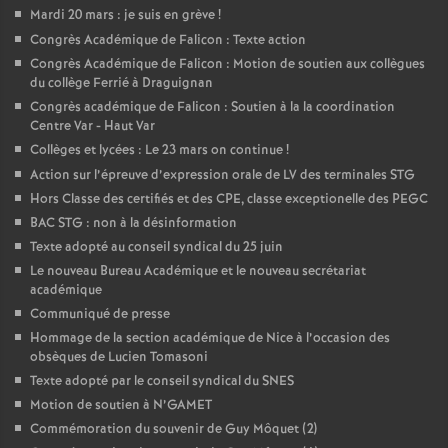
Mardi 20 mars : je suis en grève
!
é
Congrès Académique de Falicon : Texte action
Congrès Académique de Falicon : Motion de soutien aux collègues
O
du collège Ferrié à Draguignan
Congrès académique de Falicon : Soutien à la la coordination
r
Centre Var - Haut Var
Collèges et lycées : Le 23 mars on continue
!
l
Action sur l’épreuve d’expression orale de LV des terminales STG
Hors Classe des certifiés et des CPE, classe exceptionelle des PEGC
BAC STG : non à la désinformation
é
Texte adopté au conseil syndical du 25 juin
Le nouveau Bureau Académique et le nouveau secrétariat
a
académique
Communiqué de presse
n
Hommage de la section académique de Nice à l’occasion des
obsèques de Lucien Tomasoni
s
Texte adopté par le conseil syndical du SNES
Motion de soutien à N’GAMET
T
Commémoration du souvenir de Guy Môquet (2)