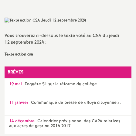
l'article
l'article
l'article
l'article
l'article
a
sur
sur
via
par
Facebook
Twitter
Addthis
email
t
Vous trouverez ci-dessous le texte voté au CSA du jeudi
i
12 septembre 2024 :
Texte action csa
o
n
BRÈVES
19 mai
Enquête S1 sur la réforme du collège
a
l
11 janvier
Communiqué de presse de «
Roya citoyenne
» :
d
14 décembre
Calendrier prévisionnel des CAPA relatives
aux actes de gestion 2016-2017