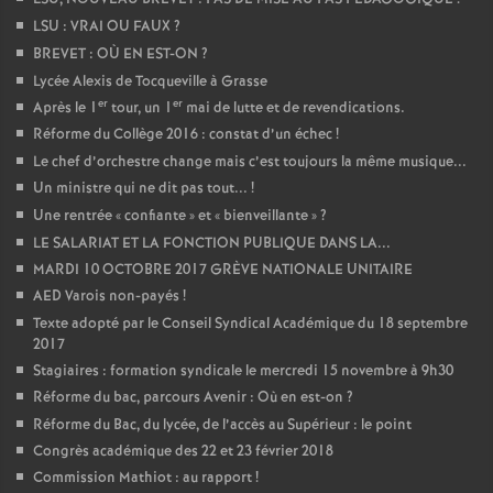
LSU : VRAI OU FAUX
?
BREVET : OÙ EN EST-ON
?
Lycée Alexis de Tocqueville à Grasse
er
er
Après le 1
tour, un 1
mai de lutte et de revendications.
Réforme du Collège 2016 : constat d’un échec
!
Le chef d’orchestre change mais c’est toujours la même musique...
Un ministre qui ne dit pas tout...
!
Une rentrée «
confiante
» et «
bienveillante
»
?
LE SALARIAT ET LA FONCTION PUBLIQUE DANS LA...
MARDI 10 OCTOBRE 2017 GRÈVE NATIONALE UNITAIRE
AED Varois non-payés
!
Texte adopté par le Conseil Syndical Académique du 18 septembre
2017
Stagiaires : formation syndicale le mercredi 15 novembre à 9h30
Réforme du bac, parcours Avenir : Où en est-on
?
Réforme du Bac, du lycée, de l’accès au Supérieur : le point
Congrès académique des 22 et 23 février 2018
Commission Mathiot : au rapport
!