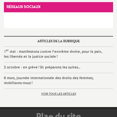
e
RÉSEAUX SOCIAUX
s
E
n
ARTICLES DE LA RUBRIQUE
s
er
1
mai : manifestons contre l’extrême droite, pour la paix,
les libertés et la justice sociale
!
e
2 octobre : en grève
! Et préparons les suites…
i
8 mars, journée internationale des droits des femmes,
mobilisons-nous
!
g
VOIR TOUS LES ARTICLES
n
Plan du site