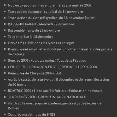
e
Nouveaux programmes en premières à la rentrée 2007
Texte action du conseil syndical du 14 novembre
c
Texte Action du Conseil syndical du 14 novembre (suite)
RASSEMBLEMENTS Mercredi 29 novembre
o
Rassemblements du 29 novembre
Tous en grève le 18 décembre
n
Grève très suivie dans les lycées et collèges
Poursuivre et amplifier la mobilisation, obtenir le retrait des projets
de décrets.
d
Rentrée 2007 : toujours moins
! Tous dans l’action.
CONGÉ DE FORMATION PROFESSIONNELLE 2007-2008
d
Demandes de CPA pour 2007-2008
Après le succès de la grève du 18 décembre et de la manifestation
e
du 20 janvier
RENTRÉE 2007 : Halte aux Diafoirus de l’éducation nationale
g
JEUDI 8 FÉVRIER : GRÈVE UNITAIRE NATIONALE
mardi 20 février : journée académique de refus des textes de
Robien
r
Congrès Académique du SNES