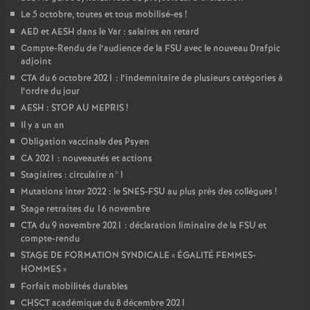
Le 5 octobre, toutes et tous mobilisé-es
!
AED et AESH dans le Var : salaires en retard
Compte-Rendu de l’audience de la FSU avec le nouveau Drafpic
adjoint
CTA du 6 octobre 2021 : l’indemnitaire de plusieurs catégories à
l’ordre du jour
AESH : STOP AU MEPRIS
!
Il y a un an
Obligation vaccinale des Psyen
CA 2021 : nouveautés et actions
Stagiaires : circulaire n°1
Mutations inter 2022 : le SNES-FSU au plus près des collègues
!
Stage retraites du 16 novembre
CTA du 9 novembre 2021 : déclaration liminaire de la FSU et
compte-rendu
STAGE DE FORMATION SYNDICALE «
ÉGALITÉ FEMMES-
HOMMES
»
Forfait mobilités durables
CHSCT académique du 8 décembre 2021