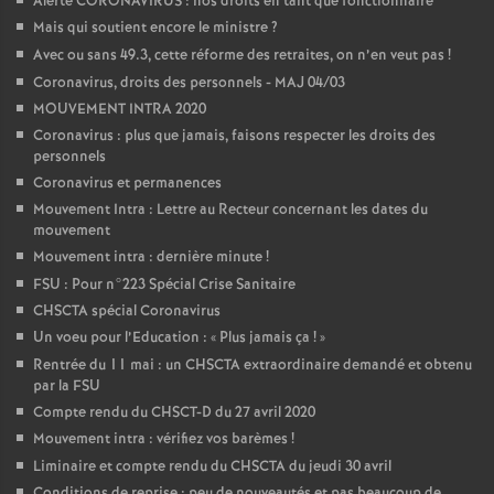
Alerte CORONAVIRUS : nos droits en tant que fonctionnaire
Mais qui soutient encore le ministre
?
Avec ou sans 49.3, cette réforme des retraites, on n’en veut pas
!
Coronavirus, droits des personnels - MAJ 04/03
MOUVEMENT INTRA 2020
Coronavirus : plus que jamais, faisons respecter les droits des
personnels
Coronavirus et permanences
Mouvement Intra : Lettre au Recteur concernant les dates du
mouvement
Mouvement intra : dernière minute
!
FSU : Pour n°223 Spécial Crise Sanitaire
CHSCTA spécial Coronavirus
Un voeu pour l’Education : «
Plus jamais ça
!
»
Rentrée du 11 mai : un CHSCTA extraordinaire demandé et obtenu
par la FSU
Compte rendu du CHSCT-D du 27 avril 2020
Mouvement intra : vérifiez vos barèmes
!
Liminaire et compte rendu du CHSCTA du jeudi 30 avril
Conditions de reprise : peu de nouveautés et pas beaucoup de