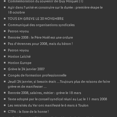
Commémoration du souvenir de Guy Môquet (1)
Agir dans l’unité et construire sur la durée : première étape le
o
18 octobre
TOUS EN GREVE LE 20 NOVEMBRE
u
Communiqué des organisations syndicales
Patron voyou
r
Rentrée 2008 : le Père Noël est une ordure
Pas d’étrennes pour 2008, mais du bâton
!
s
Patron voyou
Motion Laïcité
Motion Europe
Grève le 24 janvier 2007
Congés de formation professionnelle
Jeudi 24 janvier, si besoin était ...Toujours plus de raisons de faire
grève et de manifester ...
Rentrée 2008, salaires, métier : grève le 18 mars
Texte adopté par le conseil syndical réuni au Luc le 11 mars 2008
Les retraités du Var ont manifesté le 6 mars à Toulon
CTPA : la liste de la honte
!