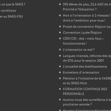
-ce que le SNES
?
e
592 élèves de plus, 22,6 AED de 
Priorité à l’Education
?
s syndicaux
Non à l’orientation à 2 vitesses
!
er au SNES-FSU
m
droit à l’ambition pour tous
!
Projet de convention Région-Ly
e
Convention Lycée/Région
CDD/CDI : des «
vrais-faux
»
n
fonctionnaires
!
L’orientation va mal
?
t
Langues vivantes, réforme des é
de STG pour la session 2007
L’actualité des établissements
s
Entretiens d’orientation
Pétition à l’initiative de la FAD
d
et du SNES-Nice
FORMATION CONTINUE DES
e
PERSONNELS
Aurons-nous des surveillants à la
prochaine rentrée
?
S
Moyens d’assistance éducative e