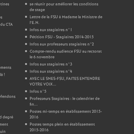
ntines
se réunir pour améliorer les conditions
de stage
Lettre de la FSU à Madame la Ministre de
es
l’E.N.
t du CTA
Infos aux stagiaires n°1
Pétition FSU - Stagiaires 2014-2015
Infos aux professeurs stagiaires n°2
Compte-rendu audience FSU au rectorat
le 6 novembre
Infos aux stagiaires n°3
sements
Infos aux stagiaires n°4
là
!
AVEC LE SNES-FSU, FAITES ENTENDRE
VOTRE VOIX...
Infos n°5
défendons
Professeurs Stagiaires : le calendrier de
fin...
Postes mi-temps en établissement 2015-
nd degré
2016
ement
Postes temps plein en établissement
2015-2016
juin