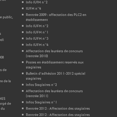
Info IUfM n°2
IUFM n°4
Rentrée 2009 : affectation des PLC2 en
e public,
établissement
Info IUFM n°2
Info IUFM n°1
s
Info IUFM n°3
edi
Info IUFM n°4
Affectation des lauréats de concours
(rentrée 2010)
008
Postes en établissement reservés aux
stagiaires
es de
Bulletin d’adhésion 2011-2012 spécial
stagiaires
re de la
Infos Stagiaires n°2
Affectation des lauréats de concours
(rentrée 2011)
SNES
Infos Stagiaires n°1
argé de
 du
Rentrée 2012 : Affectation des stagiaires
Rentrée 2012 : Affectation des stagiaires