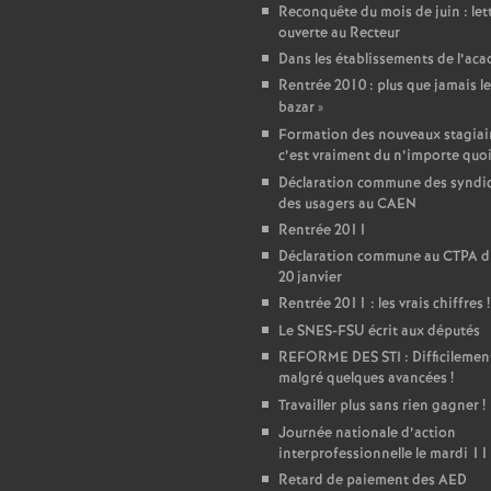
r
Reconquête du mois de juin : let
ouverte au Recteur
é
Dans les établissements de l’ac
Rentrée 2010 : plus que jamais le
O
bazar
»
Formation des nouveaux stagiair
r
c’est vraiment du n’importe quo
Déclaration commune des syndic
des usagers au CAEN
l
Rentrée 2011
Déclaration commune au CTPA d
é
20 janvier
Rentrée 2011 : les vrais chiffres
!
a
Le SNES-FSU écrit aux députés
REFORME DES STI : Difficilemen
malgré quelques avancées
!
n
Travailler plus sans rien gagner
!
Journée nationale d’action
s
interprofessionnelle le mardi 11
Retard de paiement des AED