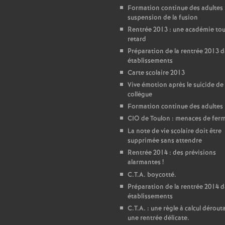
Formation continue des adultes 
suspension de la fusion
Rentrée 2013 : une académie tou
retard
Préparation de la rentrée 2013 d
établissements
Carte scolaire 2013
Vive émotion après le suicide de
collègue
Formation continue des adultes
CIO de Toulon : menaces de fer
La note de vie scolaire doit être
supprimée sans attendre
Rentrée 2014 : des prévisions
alarmantes
!
C.T.A. boycotté.
Préparation de la rentrée 2014 d
établissements
C.T.A. : une règle à calcul dérout
une rentrée délicate.