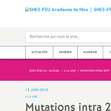
SNES-FS
ACTUALITÉS
ADHÉRER
ACADÉMIE
VOUS ÊTES ICI :
ACCUEIL
A LA UNE
MUTATIONS INTRA 2019
Qu’est-ce que le SNES
?
Dé
Ma
Stages syndicaux
12 JUIN 2019
Dé
A LA UNE
Adhérer au SNES-FSU
Mutations intra 