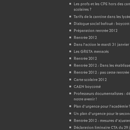
T
Les profs et les CPE hors des ca
scolaires
?
o
Tarifs de la cantine dans les lycé
Dialogue social bafoué : boycot
u
Préparation rentrée 2012
Rentrée 2012
r
Dans l’action le mardi 31 janvier
Les GRETA menacés
Rentrée 2012
s
Rentrée 2012 : Dans les établis
Rentrée 2012 : pas cette rentrée 
Carte scolaire 2012
CAEN boycotté
Professeurs documentalistes : 
notre avenir
!
Plan d’urgence pour l’académie
!
Un plan d’urgence pour le seco
Rentrée 2012 : mesures d’ajust
Déclaration liminaire CTA du 29 