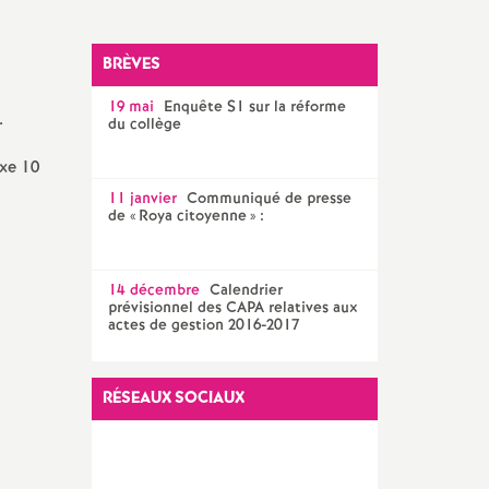
Facebook
Twitter
Addthis
email
CPE
BRÈVES
AED ET AESH
19 mai
Enquête S1 sur la réforme
.
Documentalistes
du collège
exe 10
PsyEN
11 janvier
Communiqué de presse
de «
Roya citoyenne
» :
14 décembre
Calendrier
prévisionnel des CAPA relatives aux
actes de gestion 2016-2017
RÉSEAUX SOCIAUX