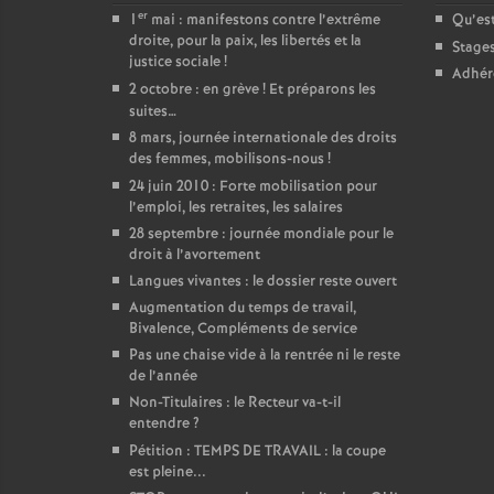
er
1
mai : manifestons contre l’extrême
Qu’est
droite, pour la paix, les libertés et la
Stage
justice sociale
!
Adhér
2 octobre : en grève
! Et préparons les
suites…
8 mars, journée internationale des droits
des femmes, mobilisons-nous
!
24 juin 2010 : Forte mobilisation pour
l’emploi, les retraites, les salaires
28 septembre : journée mondiale pour le
droit à l’avortement
Langues vivantes : le dossier reste ouvert
Augmentation du temps de travail,
Bivalence, Compléments de service
Pas une chaise vide à la rentrée ni le reste
de l’année
Non-Titulaires : le Recteur va-t-il
entendre
?
Pétition : TEMPS DE TRAVAIL : la coupe
est pleine...