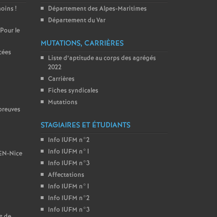
moins
!
Département des Alpes-Maritimes
Département du Var
 Pour le
MUTATIONS, CARRIÈRES
cées
Liste d’aptitude au corps des agrégés
2022
Carrières
Fiches syndicales
Mutations
preuves
STAGIAIRES ET ÉTUDIANTS
Info IUFM n°2
Info IUFM n°1
BEN-Nice
Info IUFM n°3
Affectations
Info IUFM n°1
Info IUFM n°2
Info IUFM n°3
t de