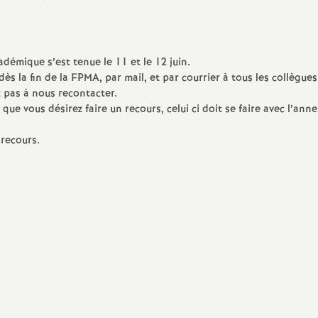
N
a
émique s’est tenue le 11 et le 12 juin.
t
 la fin de la FPMA, par mail, et par courrier à tous les collègues
z pas à nous recontacter.
i
 que vous désirez faire un recours, celui ci doit se faire avec l’ann
 recours.
o
n
a
l
d