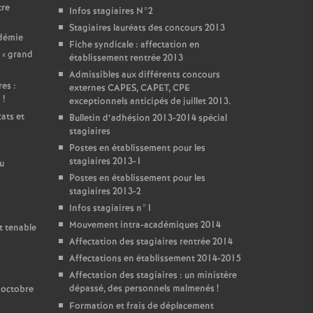
tre
Infos stagiaires N°2
Stagiaires lauréats des concours 2013
adémie
Fiche syndicale : affectation en
 «
grand
établissement rentrée 2013
Admissibles aux différents concours
es :
externes CAPES, CAPET, CPE
i
!
exceptionnels anticipés de juillet 2013.
ats et
Bulletin d’adhésion 2013-2014 spécial
stagiaires
Postes en établissement pour les
stagiaires 2013-1
u
Postes en établissement pour les
stagiaires 2013-2
Infos stagiaires n°1
Mouvement intra-académiques 2014
t tenable
Affectation des stagiaires rentrée 2014
Affectations en établissement 2014-2015
Affectation des stagiaires : un ministère
dépassé, des personnels malmenés
!
 octobre
Formation et frais de déplacement