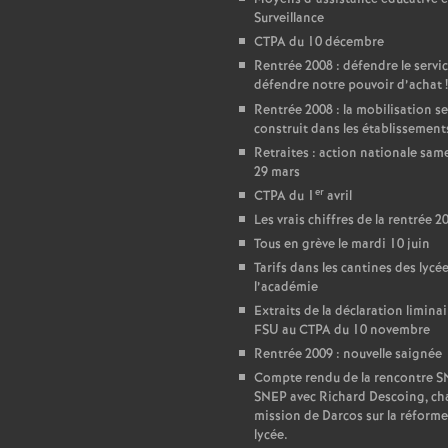
Surveillance
e
CTPA du 10 décembre
Rentrée 2008 : défendre le servic
c
défendre notre pouvoir d’achat
!
Rentrée 2008 : la mobilisation se
construit dans les établissement
o
Retraites : action nationale sam
29 mars
n
er
CTPA du 1
avril
Les vrais chiffres de la rentrée 2
d
Tous en grève le mardi 10 juin
Tarifs dans les cantines des lycé
d
l’académie
Extraits de la déclaration liminai
FSU au CTPA du 10 novembre
e
Rentrée 2009 : nouvelle saignée
Compte rendu de la rencontre 
g
SNEP avec Richard Descoing, ch
mission de Darcos sur la réforme
lycée.