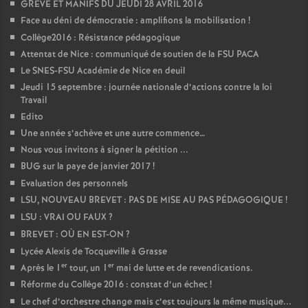
GREVE ET MANIFS DU JEUDI 28 AVRIL 2016
Face au déni de démocratie : amplifions la mobilisation
!
Collège2016 : Résistance pédagogique
Attentat de Nice : communiqué de soutien de la FSU PACA
Le SNES-FSU Académie de Nice en deuil
Jeudi 15 septembre : journée nationale d’actions contre la loi
Travail
Edito
Une année s’achève et une autre commence…
Nous vous invitons à signer la pétition ...
BUG sur la paye de janvier 2017
!
Evaluation des personnels
LSU, NOUVEAU BREVET : PAS DE MISE AU PAS PÉDAGOGIQUE
!
LSU : VRAI OU FAUX
?
BREVET : OÙ EN EST-ON
?
Lycée Alexis de Tocqueville à Grasse
er
er
Après le 1
tour, un 1
mai de lutte et de revendications.
Réforme du Collège 2016 : constat d’un échec
!
Le chef d’orchestre change mais c’est toujours la même musique...