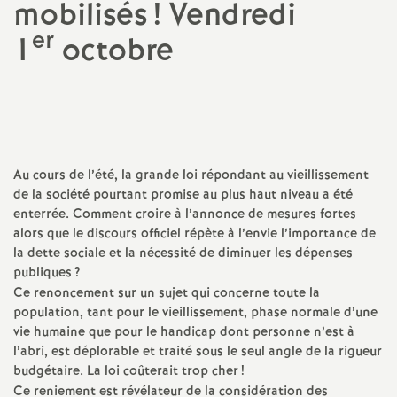
mobilisés
! Vendredi
a
er
1
octobre
t
Partager
Partager
Partager
Imprimer
Envoyer
l'article
l'article
l'article
l'article
l'article
i
sur
sur
via
par
Facebook
Twitter
Addthis
email
o
Au cours de l’été, la grande loi répondant au vieillissement
de la société pourtant promise au plus haut niveau a été
n
enterrée. Comment croire à l’annonce de mesures fortes
alors que le discours officiel répète à l’envie l’importance de
a
la dette sociale et la nécessité de diminuer les dépenses
publiques
?
Ce renoncement sur un sujet qui concerne toute la
l
population, tant pour le vieillissement, phase normale d’une
vie humaine que pour le handicap dont personne n’est à
d
l’abri, est déplorable et traité sous le seul angle de la rigueur
budgétaire. La loi coûterait trop cher
!
Ce reniement est révélateur de la considération des