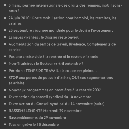
8 mars, journée internationale des droits des femmes, mobilisons-
é
nous
!
24 juin 2010 : Forte mobilisation pour l’emploi, les retraites, les
O
salaires
28 septembre : journée mondiale pour le droit à l’avortement
r
Langues vivantes : le dossier reste ouvert
Augmentation du temps de travail, Bivalence, Compléments de
service
l
Pas une chaise vide à la rentrée ni le reste de l’année
Non-Titulaires : le Recteur va-t-il entendre
?
é
Pétition : TEMPS DE TRAVAIL : la coupe est pleine...
STOP aux pertes de pouvoir d’achat, OUI aux augmentations
a
salariales
Nouveaux programmes en premières à la rentrée 2007
n
Texte action du conseil syndical du 14 novembre
Texte Action du Conseil syndical du 14 novembre (suite)
s
RASSEMBLEMENTS Mercredi 29 novembre
Rassemblements du 29 novembre
T
Tous en grève le 18 décembre