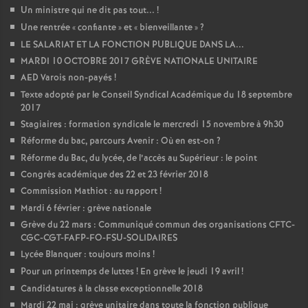
Un ministre qui ne dit pas tout...
!
Une rentrée «
confiante
» et «
bienveillante
»
?
LE SALARIAT ET LA FONCTION PUBLIQUE DANS LA...
MARDI 10 OCTOBRE 2017 GRÈVE NATIONALE UNITAIRE
AED Varois non-payés
!
Texte adopté par le Conseil Syndical Académique du 18 septembre
2017
Stagiaires : formation syndicale le mercredi 15 novembre à 9h30
Réforme du bac, parcours Avenir : Où en est-on
?
Réforme du Bac, du lycée, de l’accès au Supérieur : le point
Congrès académique des 22 et 23 février 2018
Commission Mathiot : au rapport
!
Mardi 6 février : grève nationale
Grève du 22 mars : Communiqué commun des organisations CFTC-
CGC-CGT-FAFP-FO-FSU-SOLIDAIRES
Lycée Blanquer : toujours moins
!
Pour un printemps de luttes
! En grève le jeudi 19 avril
!
Candidatures à la classe exceptionnelle 2018
Mardi 22 mai : grève unitaire dans toute la fonction publique