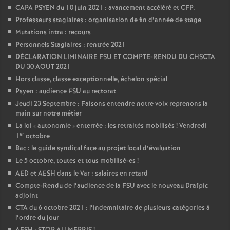
CAPA PSYEN du 10 juin 2021 : avancement accéléré et CFP.
Professeurs stagiaires : organisation de fin d’année de stage
Mutations intra : recours
Personnels Stagiaires : rentrée 2021
DÉCLARATION LIMINAIRE FSU ET COMPTE-RENDU DU CHSCTA
DU 30 AOUT 2021
Hors classe, classe exceptionnelle, échelon spécial
Psyen : audience FSU au rectorat
Jeudi 23 Septembre : Faisons entendre notre voix reprenons la
main sur notre métier
La loi «
autonomie
» enterrée : les retraités mobilisés
! Vendredi
er
1
octobre
Bac : le guide syndical face au projet local d’évaluation
Le 5 octobre, toutes et tous mobilisé-es
!
AED et AESH dans le Var : salaires en retard
Compte-Rendu de l’audience de la FSU avec le nouveau Drafpic
adjoint
CTA du 6 octobre 2021 : l’indemnitaire de plusieurs catégories à
l’ordre du jour