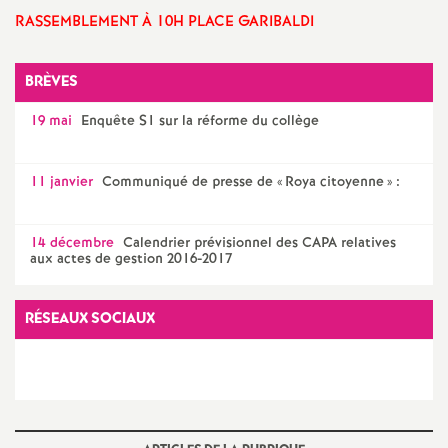
e
RASSEMBLEMENT À 10H PLACE GARIBALDI
m
BRÈVES
e
19 mai
Enquête S1 sur la réforme du collège
n
11 janvier
Communiqué de presse de «
Roya citoyenne
» :
t
14 décembre
Calendrier prévisionnel des CAPA relatives
s
aux actes de gestion 2016-2017
d
RÉSEAUX SOCIAUX
e
S