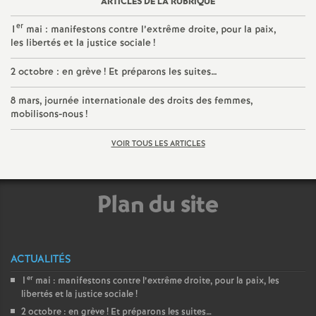
ARTICLES DE LA RUBRIQUE
e
er
1
mai : manifestons contre l’extrême droite, pour la paix,
les libertés et la justice sociale
!
c
2 octobre : en grève
! Et préparons les suites…
o
8 mars, journée internationale des droits des femmes,
mobilisons-nous
!
n
VOIR TOUS LES ARTICLES
d
d
Plan du site
e
ACTUALITÉS
g
er
1
mai : manifestons contre l’extrême droite, pour la paix, les
libertés et la justice sociale
!
r
2 octobre : en grève
! Et préparons les suites…