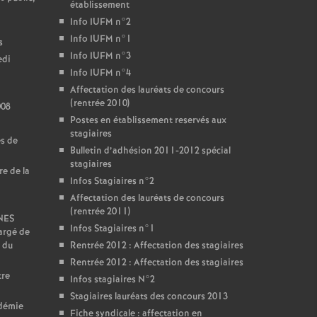
établissement
Info IUFM n°2
Info IUFM n°1
s
Info IUFM n°3
edi
Info IUFM n°4
Affectation des lauréats de concours
(rentrée 2010)
008
Postes en établissement reservés aux
stagiaires
es de
Bulletin d’adhésion 2011-2012 spécial
stagiaires
re de la
Infos Stagiaires n°2
Affectation des lauréats de concours
(rentrée 2011)
SNES
Infos Stagiaires n°1
argé de
 du
Rentrée 2012 : Affectation des stagiaires
Rentrée 2012 : Affectation des stagiaires
tre
Infos stagiaires N°2
Stagiaires lauréats des concours 2013
adémie
Fiche syndicale : affectation en