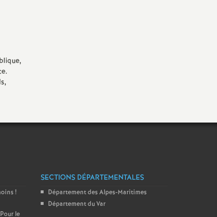
blique,
ce.
s,
SECTIONS DÉPARTEMENTALES
moins
!
Département des Alpes-Maritimes
Département du Var
 Pour le