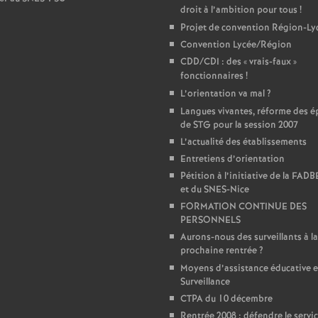
droit à l’ambition pour tous
!
e
Projet de convention Région-Ly
Convention Lycée/Région
c
CDD/CDI : des «
vrais-faux
»
fonctionnaires
!
o
L’orientation va mal
?
Langues vivantes, réforme des é
de STG pour la session 2007
n
L’actualité des établissements
Entretiens d’orientation
d
Pétition à l’initiative de la FAD
et du SNES-Nice
d
FORMATION CONTINUE DES
PERSONNELS
Aurons-nous des surveillants à la
e
prochaine rentrée
?
Moyens d’assistance éducative e
g
Surveillance
CTPA du 10 décembre
Rentrée 2008 : défendre le servic