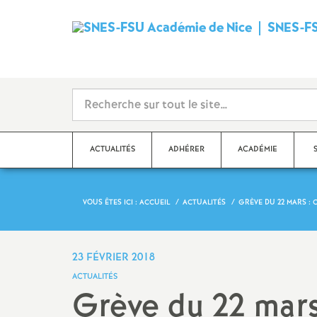
SNES-FS
ACTUALITÉS
ADHÉRER
ACADÉMIE
VOUS ÊTES ICI :
ACCUEIL
ACTUALITÉS
GRÈVE DU 22 MARS :
Qu’est-ce que le SNES
?
Dé
Ma
Stages syndicaux
23 FÉVRIER 2018
Dé
ACTUALITÉS
Adhérer au SNES-FSU
Grève du 22 ma