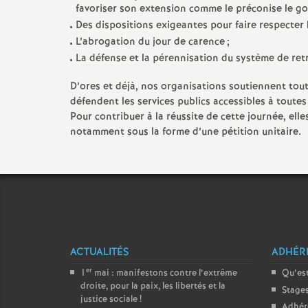
favoriser son extension comme le préconise le 
Des dispositions exigeantes pour faire respecter 
L’abrogation du jour de carence
;
La défense et la pérennisation du système de retra
D’ores et déjà, nos organisations soutiennent toute
défendent les services publics accessibles à toutes
Pour contribuer à la réussite de cette journée, el
notamment sous la forme d’une pétition unitaire.
ACTUALITÉS
ADHÉR
er
1
mai : manifestons contre l’extrême
Qu’est
droite, pour la paix, les libertés et la
Stage
justice sociale
!
Adhér