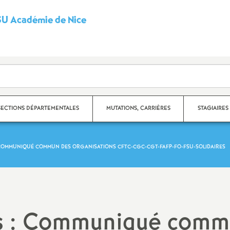
U Académie de Nice
S
y
n
d
SECTIONS DÉPARTEMENTALES
MUTATIONS, CARRIÈRES
STAGIAIRES
i
 COMMUNIQUÉ COMMUN DES ORGANISATIONS CFTC-CGC-CGT-FAFP-FO-FSU-SOLIDAIRES
c
partement des Alpes-
Carrières
ritimes
a
Fiches syndicales
partement du Var
t
Mutations
rs : Communiqué com