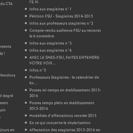
l’E.N.
t du CTA
Infos aux stagiaires n°1
Pétition FSU - Stagiaires 2014-2015
Infos aux professeurs stagiaires n°2
Compte-rendu audience FSU au rectorat
le 6 novembre
Infos aux stagiaires n°3
sements
Infos aux stagiaires n°4
là
!
AVEC LE SNES-FSU, FAITES ENTENDRE
VOTRE VOIX...
Infos n°5
défendons
Professeurs Stagiaires : le calendrier de
fin...
Postes mi-temps en établissement 2015-
nd degré
2016
ement
Postes temps plein en établissement
2015-2016
juin
Modalités d’affectations rentrée 2015
:
En ce qui concerne la titularisation
jours en
Affectation des stagiaires 2015-2016 en