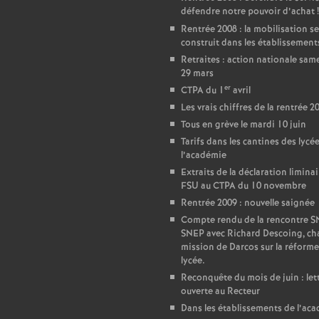
r
défendre notre pouvoir d’achat
!
é
Rentrée 2008 : la mobilisation se
construit dans les établissement
Retraites : action nationale sam
O
29 mars
er
CTPA du 1
avril
r
Les vrais chiffres de la rentrée 2
Tous en grève le mardi 10 juin
l
Tarifs dans les cantines des lycé
l’académie
Extraits de la déclaration liminai
é
FSU au CTPA du 10 novembre
Rentrée 2009 : nouvelle saignée
a
Compte rendu de la rencontre 
SNEP avec Richard Descoing, ch
n
mission de Darcos sur la réforme
lycée.
Reconquête du mois de juin : let
s
ouverte au Recteur
Dans les établissements de l’ac