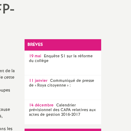
Facebook
Twitter
Addthis
email
FP-
CPE
AED ET AESH
Documentalistes
BRÈVES
PsyEN
19 mai
Enquête S1 sur la réforme
du collège
nt de la
e cette
11 janvier
Communiqué de presse
de «
Roya citoyenne
» :
coupes
14 décembre
Calendrier
cause
prévisionnel des CAPA relatives aux
actes de gestion 2016-2017
s,
ans les