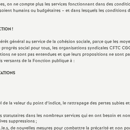
e
iales, on ne compte plus les services fonctionnant dans des conditi
 soient humains ou budgétaires – et dans lesquels les conditions 
s
CTION
!
E
térêt général au service de la cohésion sociale, parce que les moy
n
e progrès social pour tous, les organisations syndicales CFTC C
tions ne sont pas entendues et que leurs propositions ne sont pa
is versants de la Fonction publique à :
s
TATIONS
e
i
 de la valeur du point d’indice, le rattrapage des pertes subies et
g
ns statutaires dans les nombreux services qui en ont besoin et no
n
ives suppressions
;
.le.s, de nouvelles mesures pour combattre la précarité et non po