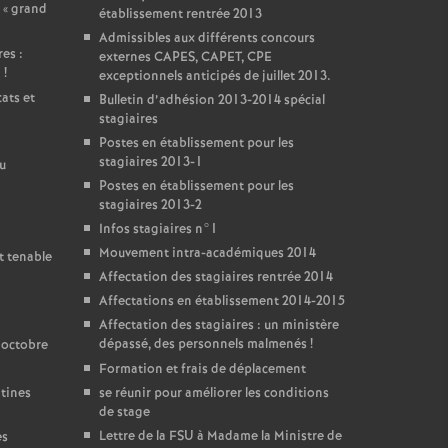
 «
grand
établissement rentrée 2013
Admissibles aux différents concours
es :
externes CAPES, CAPET, CPE
i
!
exceptionnels anticipés de juillet 2013.
ats et
Bulletin d’adhésion 2013-2014 spécial
stagiaires
Postes en établissement pour les
stagiaires 2013-1
u
Postes en établissement pour les
stagiaires 2013-2
Infos stagiaires n°1
Mouvement intra-académiques 2014
t tenable
Affectation des stagiaires rentrée 2014
Affectations en établissement 2014-2015
Affectation des stagiaires : un ministère
dépassé, des personnels malmenés
!
 octobre
Formation et frais de déplacement
ntines
se réunir pour améliorer les conditions
de stage
Lettre de la FSU à Madame la Ministre de
es