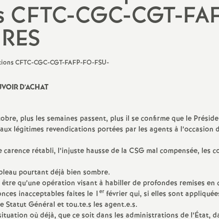
N
ons CFTC-CGC-CGT-FA
a
IRES
t
i
UVOIR D’ACHAT
o
obre, plus les semaines passent, plus il se confirme que le Préside
n
x légitimes revendications portées par les agents à l’occasion d
a
de carence rétabli, l’injuste hausse de la CSG mal compensée, les 
bleau pourtant déjà bien sombre.
l
e être qu’une opération visant à habiller de profondes remises en 
er
nces inacceptables faites le 1
février qui, si elles sont appliquée
d
e Statut Général et tou.te.s les agent.e.s.
tuation où déjà, que ce soit dans les administrations de l’État, d