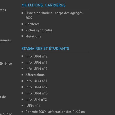
MUTATIONS, CARRIÈRES
cées
Liste d’aptitude au corps des agrégés
2022
Carrières
Fiches syndicales
Mutations
preuves
STAGIAIRES ET ÉTUDIANTS
Info IUFM n°2
Info IUFM n°1
BEN-Nice
Info IUFM n°3
Affectations
Info IUFM n°1
Info IUFM n°2
Info IUFM n°3
t de
Info IUfM n°2
IUFM n°4
Rentrée 2009 : affectation des PLC2 en
e public,