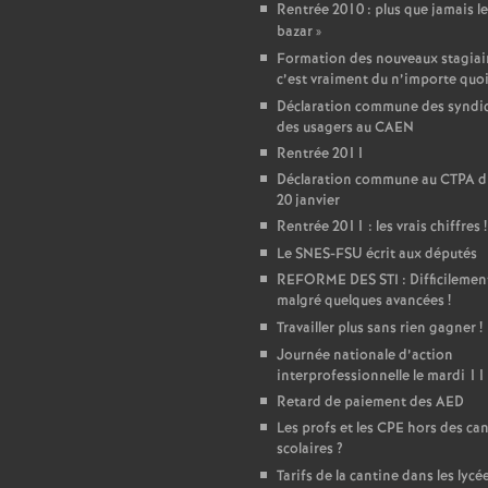
T
Rentrée 2010 : plus que jamais le
bazar
»
o
Formation des nouveaux stagiair
c’est vraiment du n’importe quo
Déclaration commune des syndic
u
des usagers au CAEN
Rentrée 2011
r
Déclaration commune au CTPA d
20 janvier
s
Rentrée 2011 : les vrais chiffres
!
Le SNES-FSU écrit aux députés
REFORME DES STI : Difficilemen
malgré quelques avancées
!
Travailler plus sans rien gagner
!
Journée nationale d’action
interprofessionnelle le mardi 11
Retard de paiement des AED
Les profs et les CPE hors des ca
scolaires
?
Tarifs de la cantine dans les lycé