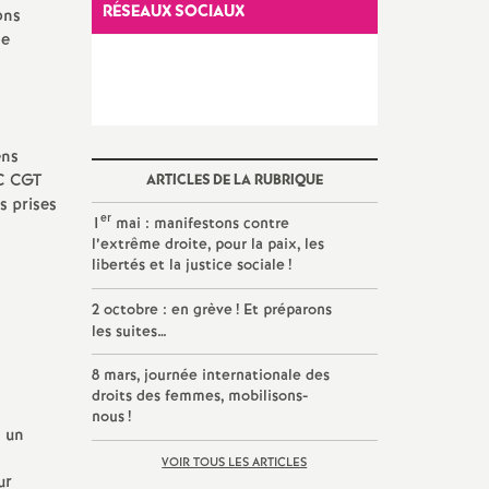
RÉSEAUX SOCIAUX
ons
de
ens
GC CGT
ARTICLES DE LA RUBRIQUE
s prises
er
1
mai : manifestons contre
l’extrême droite, pour la paix, les
libertés et la justice sociale
!
2 octobre : en grève
! Et préparons
les suites…
8 mars, journée internationale des
droits des femmes, mobilisons-
nous
!
n un
VOIR TOUS LES ARTICLES
ur