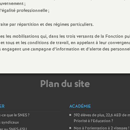
gouvernement
;
e
l’égalité professionnelle
;
m
ite par répartition et des régimes particuliers.
e
s les mobilisations qui, dans les trois versants de la Fonction pu
 et tous et les conditions de travail, en appelant à leur convergen
les engagent une campagne d’information et d’alerte des personnel
n
t
s
Plan du site
d
ER
ACADÉMIE
e
-ce que le SNES
?
592 élèves de plus, 22,6 AED de 
Priorité à l’Education
?
s syndicaux
S
Non à l’orientation à 2 vitesses
!
er au SNES-FSU