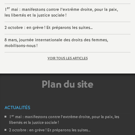
er
1
mai : manifestons contre l’extrême droite, pour la paix,
les libertés et la justice sociale
!
2 octobre : en grève
! Et préparons les suites…
8 mars, journée internationale des droits des femmes,
mobilisons-nous
!
VOIR TOUS LES ARTICLES
Plan du site
ACTUALITÉS
er
1
mai : manifestons contre l’extrême droite, pour la paix, les
libertés et la justice sociale
!
2 octobre : en grève
! Et préparons les suites…