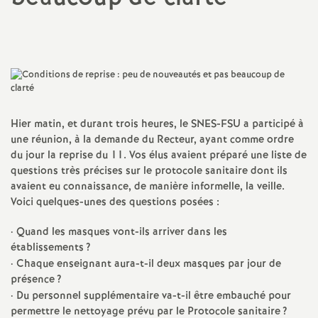
a
Partager
Partager
Partager
Imprimer
Envoyer
l'article
l'article
l'article
l'article
l'article
sur
sur
via
par
t
Facebook
Twitter
Addthis
email
i
Hier matin, et durant trois heures, le SNES-FSU a participé à
o
une réunion, à la demande du Recteur, ayant comme ordre
du jour la reprise du 11. Vos élus avaient préparé une liste de
n
questions très précises sur le protocole sanitaire dont ils
avaient eu connaissance, de manière informelle, la veille.
a
Voici quelques-unes des questions posées :
·
Quand les masques vont-ils arriver dans les
l
établissements
?
·
Chaque enseignant aura-t-il deux masques par jour de
d
présence
?
·
Du personnel supplémentaire va-t-il être embauché pour
permettre le nettoyage prévu par le Protocole sanitaire
?