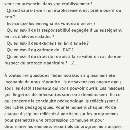
e
venir en présentiel dans son établissement
?
·
Quand saura-t-on si un établissement est prêt à ouvrir ou
m
non
?
·
Est-ce que les enseignants vont être testés
?
e
·
Qu’en est-il de la responsabilité engagée d’un enseignant
en cas d’élèves malades
?
·
Qu’en est-il des examens en fin d’année
?
n
·
Qu’en est-il du cadrage de l’EAF
?
·
Qu’en est-il du droit de retrait à faire valoir en cas de non-
t
respect du protocole sanitaire
? .../...
s
À toutes ces questions l’administration a quasiment été
incapable de nous répondre. Ils ne savent pas encore quels
sont les établissements qui vont pouvoir ouvrir. Les masques,
d
gel, lingettes désinfectantes sont en acheminement. En ce
qui concerne la continuité pédagogique ils réfléchissent à
e
des fiches pédagogiques. Pour le moment chaque IPR de
chaque discipline réfléchit à une fiche sur les programmes
S
pour permettre une progression commune et pour
déterminer les éléments essentiels du programme à acquérir