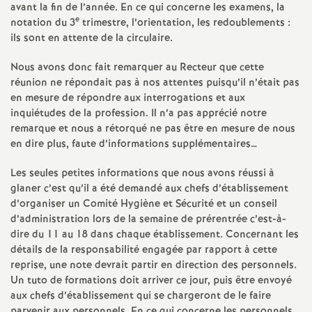
avant la fin de l’année. En ce qui concerne les examens, la
e
e
notation du 3
trimestre, l’orientation, les redoublements :
ils sont en attente de la circulaire.
c
Nous avons donc fait remarquer au Recteur que cette
o
réunion ne répondait pas à nos attentes puisqu’il n’était pas
en mesure de répondre aux interrogations et aux
inquiétudes de la profession. Il n’a pas apprécié notre
n
remarque et nous a rétorqué ne pas être en mesure de nous
en dire plus, faute d’informations supplémentaires…
d
Les seules petites informations que nous avons réussi à
d
glaner c’est qu’il a été demandé aux chefs d’établissement
d’organiser un Comité Hygiène et Sécurité et un conseil
d’administration lors de la semaine de prérentrée c’est-à-
e
dire du 11 au 18 dans chaque établissement. Concernant les
détails de la responsabilité engagée par rapport à cette
g
reprise, une note devrait partir en direction des personnels.
Un tuto de formations doit arriver ce jour, puis être envoyé
r
aux chefs d’établissement qui se chargeront de le faire
parvenir aux personnels. En ce qui concerne les personnels