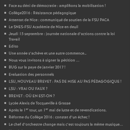
Face au déni de démocratie : amplifions la mobilisation
!
Collège2016 : Résistance pédagogique
Attentat de Nice : communiqué de soutien de la FSU PACA
Le SNES-FSU Académie de Nice en deuil
Jeudi 15 septembre : journée nationale d’actions contre la loi
Travail
Edito
Une année s’achève et une autre commence…
Nous vous invitons à signer la pétition ...
BUG sur la paye de janvier 2017
!
Evaluation des personnels
LSU, NOUVEAU BREVET : PAS DE MISE AU PAS PÉDAGOGIQUE
!
LSU : VRAI OU FAUX
?
BREVET : OÙ EN EST-ON
?
Lycée Alexis de Tocqueville à Grasse
er
er
Après le 1
tour, un 1
mai de lutte et de revendications.
Réforme du Collège 2016 : constat d’un échec
!
Le chef d’orchestre change mais c’est toujours la même musique...