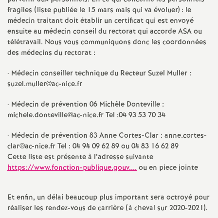
fragiles (liste publiée le 15 mars mais qui va évoluer) : le
é
médecin traitant doit établir un certificat qui est envoyé
ensuite au médecin conseil du rectorat qui accorde ASA ou
O
télétravail. Nous vous communiquons donc les coordonnées
des médecins du rectorat :
r
·
Médecin conseiller technique du Recteur Suzel Muller :
suzel.muller@ac-nice.fr
l
·
Médecin de prévention 06 Michèle Donteville :
é
michele.donteville@ac-nice.fr Tel :04 93 53 70 34
a
·
Médecin de prévention 83 Anne Cortes-Clar : anne.cortes-
clar@ac-nice.fr Tel : 04 94 09 62 89 ou 04 83 16 62 89
Cette liste est présente à l’adresse suivante
n
https://www.fonction-publique.gouv....
ou en piece jointe
s
Et enfin, un délai beaucoup plus important sera octroyé pour
réaliser les rendez-vous de carrière (à cheval sur 2020-2021).
T