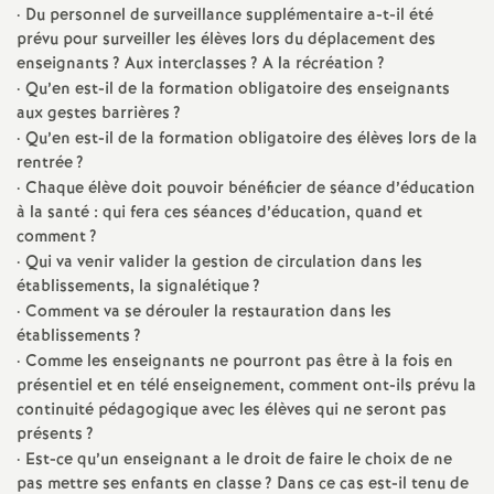
e
·
Du personnel de surveillance supplémentaire a-t-il été
prévu pour surveiller les élèves lors du déplacement des
s
enseignants
? Aux interclasses
? A la récréation
?
·
Qu’en est-il de la formation obligatoire des enseignants
E
aux gestes barrières
?
·
Qu’en est-il de la formation obligatoire des élèves lors de la
n
rentrée
?
·
Chaque élève doit pouvoir bénéficier de séance d’éducation
à la santé : qui fera ces séances d’éducation, quand et
s
comment
?
·
Qui va venir valider la gestion de circulation dans les
e
établissements, la signalétique
?
·
Comment va se dérouler la restauration dans les
i
établissements
?
·
Comme les enseignants ne pourront pas être à la fois en
g
présentiel et en télé enseignement, comment ont-ils prévu la
continuité pédagogique avec les élèves qui ne seront pas
présents
?
n
·
Est-ce qu’un enseignant a le droit de faire le choix de ne
pas mettre ses enfants en classe
? Dans ce cas est-il tenu de