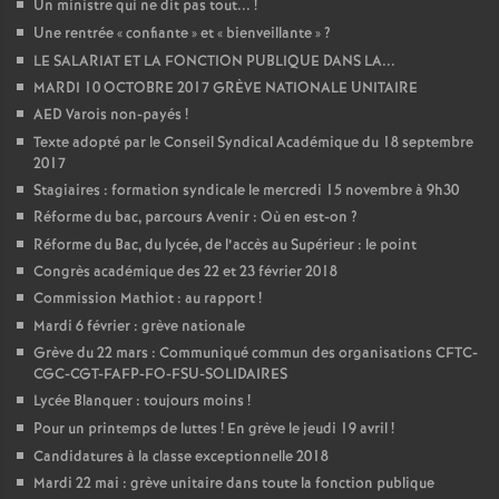
Un ministre qui ne dit pas tout...
!
Une rentrée «
confiante
» et «
bienveillante
»
?
LE SALARIAT ET LA FONCTION PUBLIQUE DANS LA...
MARDI 10 OCTOBRE 2017 GRÈVE NATIONALE UNITAIRE
AED Varois non-payés
!
Texte adopté par le Conseil Syndical Académique du 18 septembre
2017
Stagiaires : formation syndicale le mercredi 15 novembre à 9h30
Réforme du bac, parcours Avenir : Où en est-on
?
Réforme du Bac, du lycée, de l’accès au Supérieur : le point
Congrès académique des 22 et 23 février 2018
Commission Mathiot : au rapport
!
Mardi 6 février : grève nationale
Grève du 22 mars : Communiqué commun des organisations CFTC-
CGC-CGT-FAFP-FO-FSU-SOLIDAIRES
Lycée Blanquer : toujours moins
!
Pour un printemps de luttes
! En grève le jeudi 19 avril
!
Candidatures à la classe exceptionnelle 2018
Mardi 22 mai : grève unitaire dans toute la fonction publique