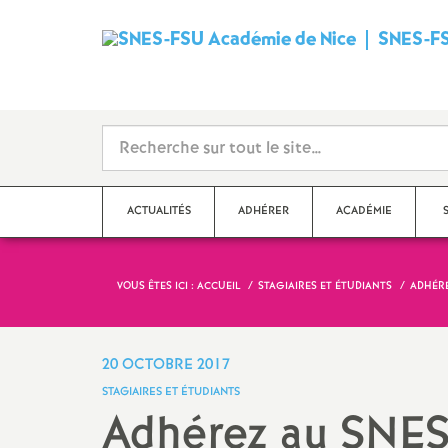
SNES-FS
ACTUALITÉS
ADHÉRER
ACADÉMIE
VOUS ÊTES ICI :
ACCUEIL
STAGIAIRES ET ÉTUDIANTS
ADHÉRE
Qu’est-ce que le SNES
?
Dé
Ma
Stages syndicaux
20 OCTOBRE 2017
Dé
STAGIAIRES ET ÉTUDIANTS
Adhérer au SNES-FSU
Adhérez au SNE