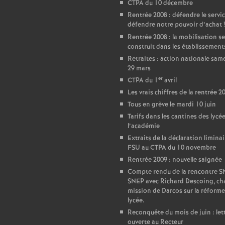
CTPA du 10 décembre
e
Rentrée 2008 : défendre le servic
défendre notre pouvoir d’achat
!
Rentrée 2008 : la mobilisation se
c
construit dans les établissement
Retraites : action nationale sam
o
29 mars
er
CTPA du 1
avril
n
Les vrais chiffres de la rentrée 2
Tous en grève le mardi 10 juin
Tarifs dans les cantines des lycé
d
l’académie
Extraits de la déclaration liminai
d
FSU au CTPA du 10 novembre
Rentrée 2009 : nouvelle saignée
e
Compte rendu de la rencontre 
SNEP avec Richard Descoing, ch
mission de Darcos sur la réforme
g
lycée.
Reconquête du mois de juin : let
ouverte au Recteur