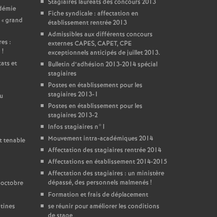
Stagiaires lauréats des concours 2013
adémie
Fiche syndicale : affectation en
 «
grand
établissement rentrée 2013
Admissibles aux différents concours
es :
externes CAPES, CAPET, CPE
i
!
exceptionnels anticipés de juillet 2013.
ats et
Bulletin d’adhésion 2013-2014 spécial
stagiaires
Postes en établissement pour les
stagiaires 2013-1
u
Postes en établissement pour les
stagiaires 2013-2
Infos stagiaires n°1
Mouvement intra-académiques 2014
t tenable
Affectation des stagiaires rentrée 2014
Affectations en établissement 2014-2015
Affectation des stagiaires : un ministère
dépassé, des personnels malmenés
!
 octobre
Formation et frais de déplacement
ntines
se réunir pour améliorer les conditions
de stage