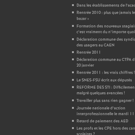
r
Dans les établissements de l’ac
é
Rentrée 2010 : plus que jamais le
bazar
»
Formation des nouveaux stagiair
O
c’est vraiment du n’importe quo
Déclaration commune des syndic
r
des usagers au CAEN
Rentrée 2011
l
Déclaration commune au CTPA d
20 janvier
Rentrée 2011 : les vrais chiffres
!
é
Le SNES-FSU écrit aux députés
REFORME DES STI : Difficilemen
a
malgré quelques avancées
!
Travailler plus sans rien gagner
!
n
Journée nationale d’action
interprofessionnelle le mardi 11
s
Retard de paiement des AED
Les profs et les CPE hors des ca
scolaires
?