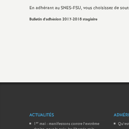
En adhérant au SNES-FSU, vous choisissez de soute
Bulletin d’adhésion 2017-2018 stagiaire
ACTUALITÉS
ADHÉR
er
1
mai : manifestons contre l’extrême
Qu’est