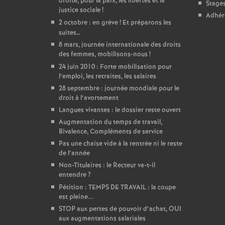
droite, pour la paix, les libertés et la
Stage
justice sociale
!
Adhér
2 octobre : en grève
! Et préparons les
suites…
8 mars, journée internationale des droits
des femmes, mobilisons-nous
!
24 juin 2010 : Forte mobilisation pour
l’emploi, les retraites, les salaires
28 septembre : journée mondiale pour le
droit à l’avortement
Langues vivantes : le dossier reste ouvert
Augmentation du temps de travail,
Bivalence, Compléments de service
Pas une chaise vide à la rentrée ni le reste
de l’année
Non-Titulaires : le Recteur va-t-il
entendre
?
Pétition : TEMPS DE TRAVAIL : la coupe
est pleine...
STOP aux pertes de pouvoir d’achat, OUI
aux augmentations salariales