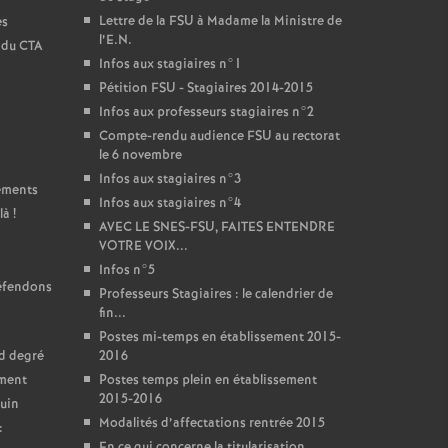
Lettre de la FSU à Madame la Ministre de
es
l’E.N.
t du CTA
Infos aux stagiaires n°1
Pétition FSU - Stagiaires 2014-2015
Infos aux professeurs stagiaires n°2
Compte-rendu audience FSU au rectorat
le 6 novembre
Infos aux stagiaires n°3
sements
Infos aux stagiaires n°4
là
!
AVEC LE SNES-FSU, FAITES ENTENDRE
VOTRE VOIX...
Infos n°5
défendons
Professeurs Stagiaires : le calendrier de
fin...
Postes mi-temps en établissement 2015-
nd degré
2016
ement
Postes temps plein en établissement
2015-2016
juin
Modalités d’affectations rentrée 2015
:
En ce qui concerne la titularisation