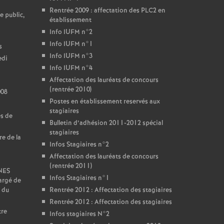
Rentrée 2009 : affectation des PLC2 en
e public,
établissement
Info IUFM n°2
Info IUFM n°1
s
Info IUFM n°3
edi
Info IUFM n°4
Affectation des lauréats de concours
(rentrée 2010)
008
Postes en établissement reservés aux
stagiaires
es de
Bulletin d’adhésion 2011-2012 spécial
stagiaires
re de la
Infos Stagiaires n°2
Affectation des lauréats de concours
(rentrée 2011)
SNES
Infos Stagiaires n°1
argé de
 du
Rentrée 2012 : Affectation des stagiaires
Rentrée 2012 : Affectation des stagiaires
tre
Infos stagiaires N°2