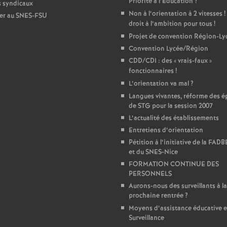
Priorité à l’Education
?
s syndicaux
e
Non à l’orientation à 2 vitesses
!
er au SNES-FSU
droit à l’ambition pour tous
!
m
Projet de convention Région-Ly
Convention Lycée/Région
e
CDD/CDI : des «
vrais-faux
»
fonctionnaires
!
L’orientation va mal
?
n
Langues vivantes, réforme des é
de STG pour la session 2007
t
L’actualité des établissements
Entretiens d’orientation
s
Pétition à l’initiative de la FAD
et du SNES-Nice
d
FORMATION CONTINUE DES
PERSONNELS
Aurons-nous des surveillants à la
e
prochaine rentrée
?
Moyens d’assistance éducative e
S
Surveillance