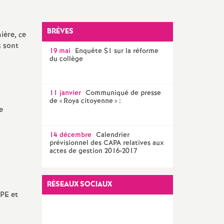
Facebook
Twitter
Addthis
email
CPE
AED ET AESH
BRÈVES
ière, ce
s sont
19 mai
Enquête S1 sur la réforme
Documentalistes
du collège
PsyEN
11 janvier
Communiqué de presse
de «
Roya citoyenne
» :
e
14 décembre
Calendrier
prévisionnel des CAPA relatives aux
actes de gestion 2016-2017
RÉSEAUX SOCIAUX
CPE et