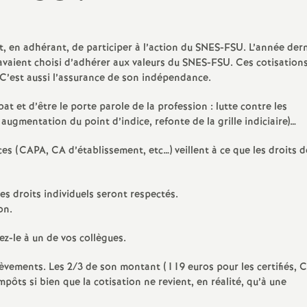
N
a
, en adhérant, de participer à l’action du SNES-FSU. L’année dern
 avaient choisi d’adhérer aux valeurs du SNES-FSU. Ces cotisation
t
 C’est aussi l’assurance de son indépendance.
i
 et d’être le porte parole de la profession : lutte contre les
augmentation du point d’indice, refonte de la grille indiciaire)…
o
ces (CAPA, CA d’établissement, etc…) veillent à ce que les droits d
n
les droits individuels seront respectés.
a
on.
z-le à un de vos collègues.
l
lèvements. Les 2/3 de son montant (119 euros pour les certifiés, 
d
pôts si bien que la cotisation ne revient, en réalité, qu’à une