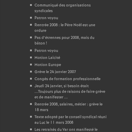
Communiqué des organisations
syndicales
Patron voyou
Rentrée 2008 : le Père Noël est une
ordure
Pas d’étrennes pour 2008, mais du
bâton
!
Patron voyou
Motion Laïcité
Motion Europe
Grève le 24 janvier 2007
Congés de formation professionnelle
Jeudi 24 janvier, si besoin était
...Toujours plus de raisons de faire grève
et de manifester ...
Rentrée 2008, salaires, métier : grève le
18 mars
Texte adopté par le conseil syndical réuni
au Luc le 11 mars 2008
Les retraités du Var ont manifesté le