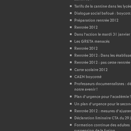
T
Tarifs de la cantine dans les lycé
Dialogue social bafoué : boycot
o
Préparation rentrée 2012
Rentrée 2012
u
Dans l’action le mardi 31 janvier
Les GRETA menacés
r
Rentrée 2012
Rentrée 2012 : Dans les établis
s
Rentrée 2012 : pas cette rentrée 
Carte scolaire 2012
CAEN boycotté
Professeurs documentalistes : 
notre avenir
!
Plan d’urgence pour l’académie
!
Un plan d’urgence pour le seco
Rentrée 2012 : mesures d’ajust
Déclaration liminaire CTA du 29 
Formation continue des adultes 
suspension de la fusion