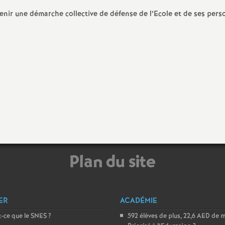
e
nir une démarche collective de défense de l’Ecole et de ses pers
s
E
n
s
e
Plan du site
i
g
ER
ACADÉMIE
n
-ce que le SNES
?
592 élèves de plus, 22,6 AED de 