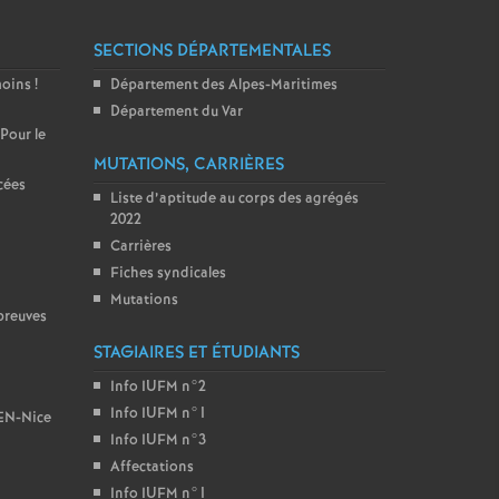
SECTIONS DÉPARTEMENTALES
moins
!
Département des Alpes-Maritimes
Département du Var
 Pour le
MUTATIONS, CARRIÈRES
cées
Liste d’aptitude au corps des agrégés
2022
Carrières
Fiches syndicales
Mutations
preuves
STAGIAIRES ET ÉTUDIANTS
Info IUFM n°2
Info IUFM n°1
BEN-Nice
Info IUFM n°3
Affectations
Info IUFM n°1