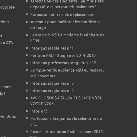
Affectation des stagiaires : un ministère
dépassé, des personnels malmenés
!
 octobre
Formation et frais de déplacement
ntines
se réunir pour améliorer les conditions
de stage
Lettre de la FSU à Madame la Ministre de
es
l’E.N.
t du CTA
Infos aux stagiaires n°1
Pétition FSU - Stagiaires 2014-2015
Infos aux professeurs stagiaires n°2
Compte-rendu audience FSU au rectorat
le 6 novembre
Infos aux stagiaires n°3
sements
Infos aux stagiaires n°4
là
!
AVEC LE SNES-FSU, FAITES ENTENDRE
VOTRE VOIX...
Infos n°5
défendons
Professeurs Stagiaires : le calendrier de
fin...
Postes mi-temps en établissement 2015-