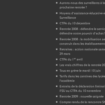
Aurons-nous des surveillants à la
e
prochaine rentrée
?
Moyens d’assistance éducative e
Surveillance
c
CTPA du 10 décembre
Rentrée 2008 : défendre le servic
o
défendre notre pouvoir d’achat
!
Rentrée 2008 : la mobilisation se
n
construit dans les établissement
Retraites : action nationale sam
29 mars
d
er
CTPA du 1
avril
Les vrais chiffres de la rentrée 2
d
Tous en grève le mardi 10 juin
Tarifs dans les cantines des lycé
e
l’académie
Extraits de la déclaration liminai
g
FSU au CTPA du 10 novembre
Rentrée 2009 : nouvelle saignée
Compte rendu de la rencontre 