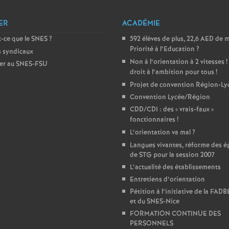
e
ER
ACADÉMIE
m
-ce que le SNES
?
592 élèves de plus, 22,6 AED de 
Priorité à l’Education
?
s syndicaux
e
Non à l’orientation à 2 vitesses
!
er au SNES-FSU
droit à l’ambition pour tous
!
Projet de convention Région-Ly
n
Convention Lycée/Région
CDD/CDI : des «
vrais-faux
»
t
fonctionnaires
!
L’orientation va mal
?
s
Langues vivantes, réforme des é
de STG pour la session 2007
d
L’actualité des établissements
Entretiens d’orientation
e
Pétition à l’initiative de la FAD
et du SNES-Nice
FORMATION CONTINUE DES
S
PERSONNELS