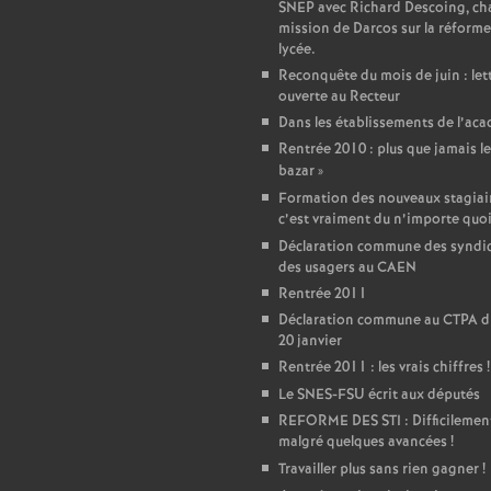
r
SNEP avec Richard Descoing, ch
mission de Darcos sur la réforme
é
lycée.
Reconquête du mois de juin : let
ouverte au Recteur
O
Dans les établissements de l’ac
Rentrée 2010 : plus que jamais le
r
bazar
»
Formation des nouveaux stagiair
l
c’est vraiment du n’importe quo
Déclaration commune des syndic
é
des usagers au CAEN
Rentrée 2011
Déclaration commune au CTPA d
a
20 janvier
Rentrée 2011 : les vrais chiffres
!
n
Le SNES-FSU écrit aux députés
REFORME DES STI : Difficilemen
s
malgré quelques avancées
!
Travailler plus sans rien gagner
!