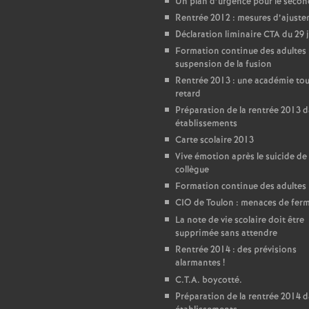
Un plan d’urgence pour le seco
Rentrée 2012 : mesures d’ajust
Déclaration liminaire CTA du 29 
Formation continue des adultes 
suspension de la fusion
Rentrée 2013 : une académie tou
retard
Préparation de la rentrée 2013 d
établissements
Carte scolaire 2013
Vive émotion après le suicide de
collègue
Formation continue des adultes
CIO de Toulon : menaces de fer
La note de vie scolaire doit être
supprimée sans attendre
Rentrée 2014 : des prévisions
alarmantes
!
C.T.A. boycotté.
Préparation de la rentrée 2014 d