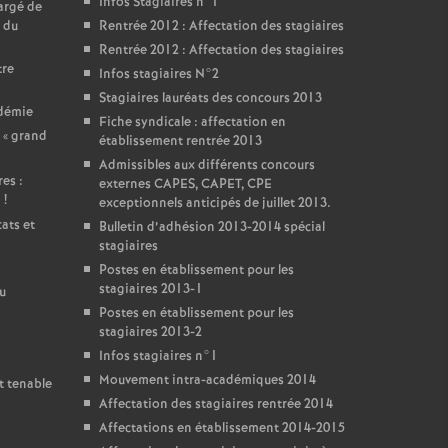
Infos Stagiaires n°1
argé de
 du
Rentrée 2012 : Affectation des stagiaires
Rentrée 2012 : Affectation des stagiaires
tre
Infos stagiaires N°2
Stagiaires lauréats des concours 2013
adémie
Fiche syndicale : affectation en
 «
grand
établissement rentrée 2013
Admissibles aux différents concours
es :
externes CAPES, CAPET, CPE
i
!
exceptionnels anticipés de juillet 2013.
ats et
Bulletin d’adhésion 2013-2014 spécial
stagiaires
Postes en établissement pour les
stagiaires 2013-1
u
Postes en établissement pour les
stagiaires 2013-2
Infos stagiaires n°1
Mouvement intra-académiques 2014
t tenable
Affectation des stagiaires rentrée 2014
Affectations en établissement 2014-2015