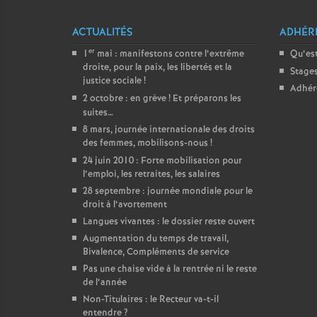
ACTUALITÉS
ADHÉR
er
1
mai : manifestons contre l’extrême
Qu’est
droite, pour la paix, les libertés et la
Stage
justice sociale
!
Adhér
2 octobre : en grève
! Et préparons les
suites…
8 mars, journée internationale des droits
des femmes, mobilisons-nous
!
24 juin 2010 : Forte mobilisation pour
l’emploi, les retraites, les salaires
28 septembre : journée mondiale pour le
droit à l’avortement
Langues vivantes : le dossier reste ouvert
Augmentation du temps de travail,
Bivalence, Compléments de service
Pas une chaise vide à la rentrée ni le reste
de l’année
Non-Titulaires : le Recteur va-t-il
entendre
?