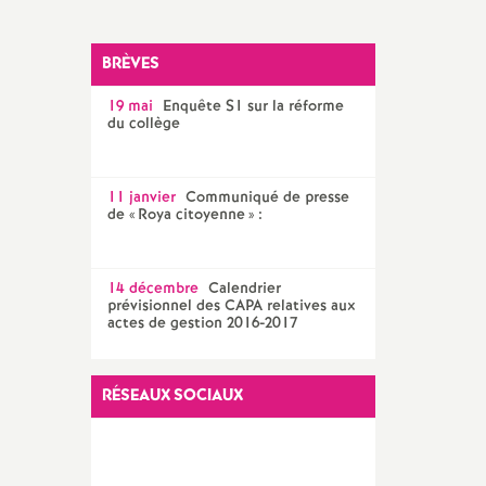
Facebook
Twitter
Addthis
email
CPE
BRÈVES
AED ET AESH
19 mai
Enquête S1 sur la réforme
Documentalistes
du collège
PsyEN
11 janvier
Communiqué de presse
de «
Roya citoyenne
» :
14 décembre
Calendrier
prévisionnel des CAPA relatives aux
actes de gestion 2016-2017
RÉSEAUX SOCIAUX