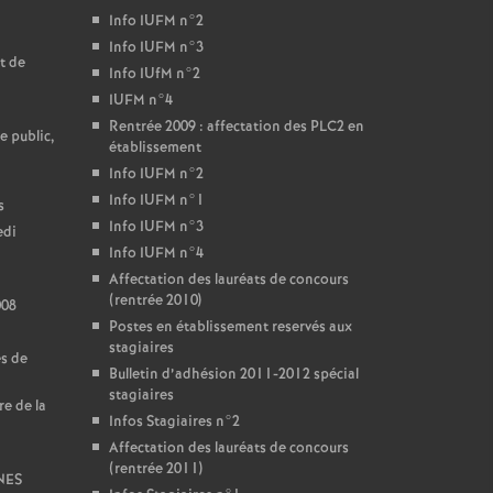
Info IUFM n°2
Info IUFM n°3
t de
Info IUfM n°2
IUFM n°4
Rentrée 2009 : affectation des PLC2 en
e public,
établissement
Info IUFM n°2
Info IUFM n°1
s
Info IUFM n°3
edi
Info IUFM n°4
Affectation des lauréats de concours
(rentrée 2010)
008
Postes en établissement reservés aux
stagiaires
es de
Bulletin d’adhésion 2011-2012 spécial
stagiaires
re de la
Infos Stagiaires n°2
Affectation des lauréats de concours
(rentrée 2011)
SNES