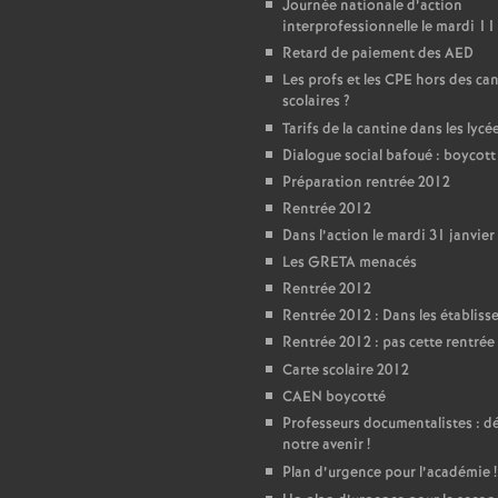
T
Journée nationale d’action
interprofessionnelle le mardi 11
Retard de paiement des AED
o
Les profs et les CPE hors des ca
scolaires
?
u
Tarifs de la cantine dans les lycé
Dialogue social bafoué : boycot
r
Préparation rentrée 2012
Rentrée 2012
s
Dans l’action le mardi 31 janvier
Les GRETA menacés
Rentrée 2012
Rentrée 2012 : Dans les établis
Rentrée 2012 : pas cette rentrée 
Carte scolaire 2012
CAEN boycotté
Professeurs documentalistes : 
notre avenir
!
Plan d’urgence pour l’académie
!