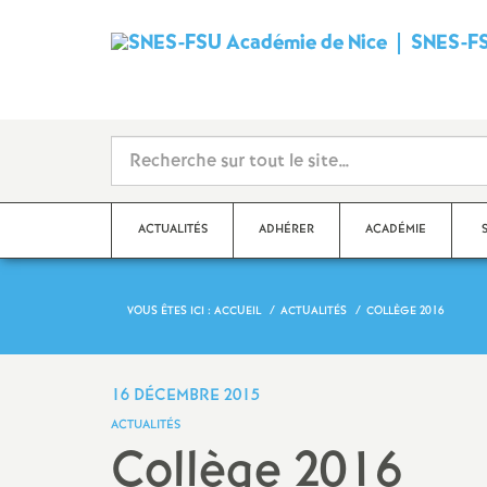
SNES-FS
ACTUALITÉS
ADHÉRER
ACADÉMIE
VOUS ÊTES ICI :
ACCUEIL
ACTUALITÉS
COLLÈGE 2016
Qu’est-ce que le SNES
?
Dé
Ma
Stages syndicaux
16 DÉCEMBRE 2015
Dé
ACTUALITÉS
Adhérer au SNES-FSU
Collège 2016