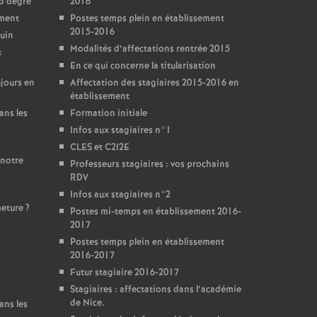
nd degré
2016
ement
Postes temps plein en établissement
2015-2016
juin
Modalités d’affectations rentrée 2015
:
En ce qui concerne la titularisation
jours en
Affectation des stagiaires 2015-2016 en
établissement
ans les
Formation initiale
Infos aux stagiaires n°1
CLES et C2I2E
 notre
Professeurs stagiaires : vos prochains
RDV
Infos aux stagiaires n°2
meture
?
Postes mi-temps en établissement 2016-
2017
Postes temps plein en établissement
2016-2017
Futur stagiaire 2016-2017
Stagiaires : affectations dans l’académie
de Nice.
ans les