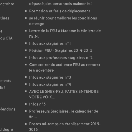
dépassé, des personnels malmenés
!
 octobre
Formation et frais de déplacement
ntines
se réunir pour améliorer les conditions
de stage
Lettre de la FSU à Madame la Ministre de
es
l’E.N.
t du CTA
Infos aux stagiaires n°1
Pétition FSU - Stagiaires 2014-2015
Infos aux professeurs stagiaires n°2
Compte-rendu audience FSU au rectorat
le 6 novembre
Infos aux stagiaires n°3
sements
Infos aux stagiaires n°4
là
!
AVEC LE SNES-FSU, FAITES ENTENDRE
VOTRE VOIX...
Infos n°5
défendons
Professeurs Stagiaires : le calendrier de
fin...
Postes mi-temps en établissement 2015-
nd degré
2016