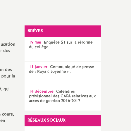
Facebook
Twitter
Addthis
email
CPE
AED ET AESH
BRÈVES
Documentalistes
19 mai
Enquête S1 sur la réforme
ucation
PsyEN
du collège
ar des
11 janvier
Communiqué de presse
on des
de «
Roya citoyenne
» :
 pour la
, qu’
14 décembre
Calendrier
prévisionnel des CAPA relatives aux
actes de gestion 2016-2017
 cours,
RÉSEAUX SOCIAUX
 en