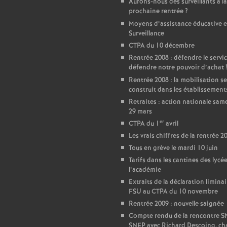
Aurons-nous des surveillants à la
prochaine rentrée
?
e
Moyens d’assistance éducative e
Surveillance
c
CTPA du 10 décembre
Rentrée 2008 : défendre le servic
o
défendre notre pouvoir d’achat
!
Rentrée 2008 : la mobilisation se
construit dans les établissement
n
Retraites : action nationale sam
29 mars
d
er
CTPA du 1
avril
Les vrais chiffres de la rentrée 2
d
Tous en grève le mardi 10 juin
Tarifs dans les cantines des lycé
e
l’académie
Extraits de la déclaration liminai
FSU au CTPA du 10 novembre
g
Rentrée 2009 : nouvelle saignée
Compte rendu de la rencontre 
SNEP avec Richard Descoing, ch