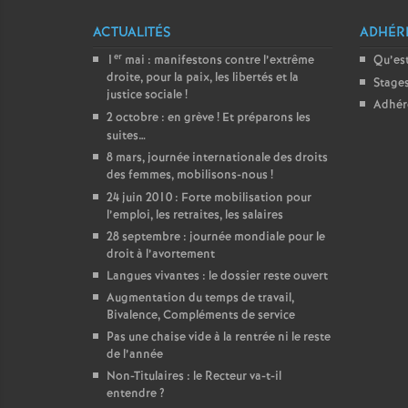
ACTUALITÉS
ADHÉR
er
1
mai : manifestons contre l’extrême
Qu’est
droite, pour la paix, les libertés et la
Stage
justice sociale
!
Adhér
2 octobre : en grève
! Et préparons les
suites…
8 mars, journée internationale des droits
des femmes, mobilisons-nous
!
24 juin 2010 : Forte mobilisation pour
l’emploi, les retraites, les salaires
28 septembre : journée mondiale pour le
droit à l’avortement
Langues vivantes : le dossier reste ouvert
Augmentation du temps de travail,
Bivalence, Compléments de service
Pas une chaise vide à la rentrée ni le reste
de l’année
Non-Titulaires : le Recteur va-t-il
entendre
?