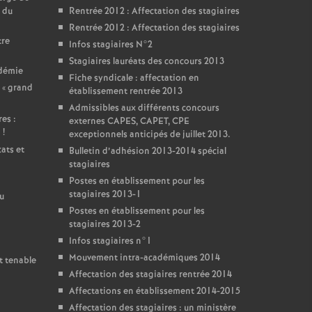
 du
Rentrée 2012 : Affectation des stagiaires
Rentrée 2012 : Affectation des stagiaires
tre
Infos stagiaires N°2
Stagiaires lauréats des concours 2013
adémie
Fiche syndicale : affectation en
 «
grand
établissement rentrée 2013
Admissibles aux différents concours
es :
externes CAPES, CAPET, CPE
i
!
exceptionnels anticipés de juillet 2013.
ats et
Bulletin d’adhésion 2013-2014 spécial
stagiaires
Postes en établissement pour les
stagiaires 2013-1
u
Postes en établissement pour les
stagiaires 2013-2
Infos stagiaires n°1
Mouvement intra-académiques 2014
t tenable
Affectation des stagiaires rentrée 2014
Affectations en établissement 2014-2015
Affectation des stagiaires : un ministère