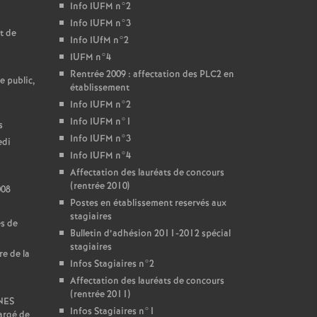
Info IUFM n°2
Info IUFM n°3
t de
Info IUfM n°2
IUFM n°4
Rentrée 2009 : affectation des PLC2 en
e public,
établissement
Info IUFM n°2
Info IUFM n°1
s
Info IUFM n°3
edi
Info IUFM n°4
Affectation des lauréats de concours
(rentrée 2010)
008
Postes en établissement reservés aux
stagiaires
es de
Bulletin d’adhésion 2011-2012 spécial
stagiaires
re de la
Infos Stagiaires n°2
Affectation des lauréats de concours
(rentrée 2011)
SNES
Infos Stagiaires n°1
argé de