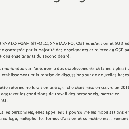
N
a
t
i
SU SNALC-FGAF, SNFOLC, SNETAA-FO, CGT Educ’action et SUD Éd
ge contestée par la majorité des enseignants et rejetée au CSE p
% des enseignants du second degré.
o
forme fondée sur l’autonomie des établissements et la multiplicati
n
d’établissement et la reprise de discussions sur de nouvelles bases
a
tte réforme ne ferait en outre, si elle était mise en œuvre en 2016
 aggraver les conditions de travail des personnels, mettre en
nts.
l
les personnels, elles appellent à poursuivre les mobilisations en
d
 collège, multiplier les formes d’action et se mettre massivement