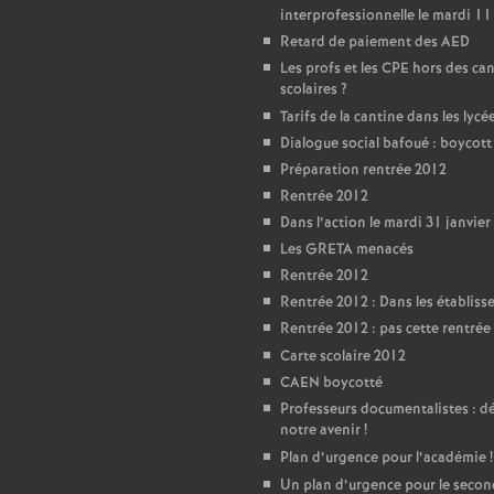
T
interprofessionnelle le mardi 11
Retard de paiement des AED
o
Les profs et les CPE hors des ca
scolaires
?
u
Tarifs de la cantine dans les lycé
Dialogue social bafoué : boycot
r
Préparation rentrée 2012
Rentrée 2012
Dans l’action le mardi 31 janvier
s
Les GRETA menacés
Rentrée 2012
Rentrée 2012 : Dans les établis
Rentrée 2012 : pas cette rentrée 
Carte scolaire 2012
CAEN boycotté
Professeurs documentalistes : 
notre avenir
!
Plan d’urgence pour l’académie
!
Un plan d’urgence pour le seco