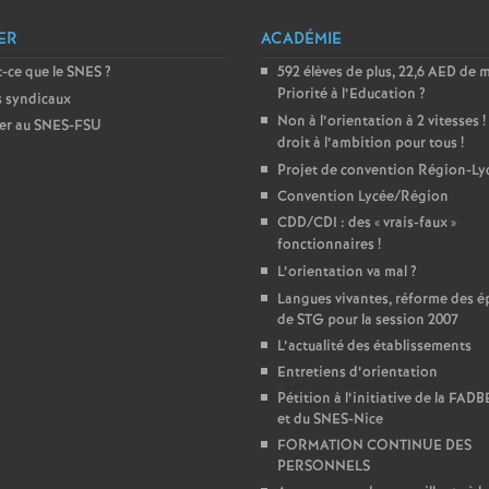
e
ER
ACADÉMIE
-ce que le SNES
?
592 élèves de plus, 22,6 AED de 
m
Priorité à l’Education
?
s syndicaux
Non à l’orientation à 2 vitesses
!
er au SNES-FSU
e
droit à l’ambition pour tous
!
Projet de convention Région-Ly
n
Convention Lycée/Région
CDD/CDI : des «
vrais-faux
»
t
fonctionnaires
!
L’orientation va mal
?
s
Langues vivantes, réforme des é
de STG pour la session 2007
L’actualité des établissements
d
Entretiens d’orientation
Pétition à l’initiative de la FAD
e
et du SNES-Nice
FORMATION CONTINUE DES
S
PERSONNELS