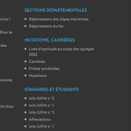
SECTIONS DÉPARTEMENTALES
moins
!
Département des Alpes-Maritimes
Département du Var
 Pour le
MUTATIONS, CARRIÈRES
cées
Liste d’aptitude au corps des agrégés
2022
Carrières
Fiches syndicales
Mutations
preuves
STAGIAIRES ET ÉTUDIANTS
Info IUFM n°2
Info IUFM n°1
BEN-Nice
Info IUFM n°3
Affectations
Info IUFM n°1