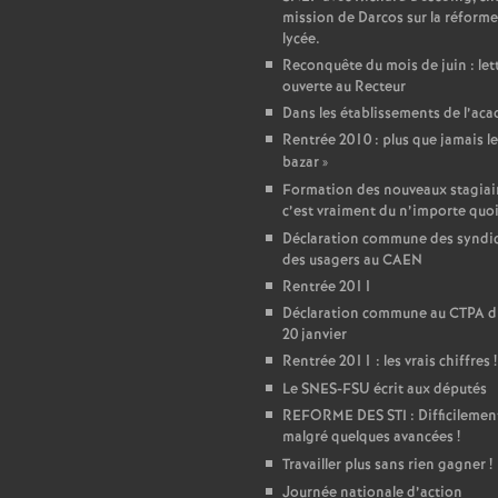
r
mission de Darcos sur la réforme
lycée.
é
Reconquête du mois de juin : let
ouverte au Recteur
O
Dans les établissements de l’ac
Rentrée 2010 : plus que jamais le
r
bazar
»
Formation des nouveaux stagiair
c’est vraiment du n’importe quo
l
Déclaration commune des syndic
des usagers au CAEN
é
Rentrée 2011
Déclaration commune au CTPA d
a
20 janvier
Rentrée 2011 : les vrais chiffres
!
n
Le SNES-FSU écrit aux députés
REFORME DES STI : Difficilemen
malgré quelques avancées
!
s
Travailler plus sans rien gagner
!
Journée nationale d’action