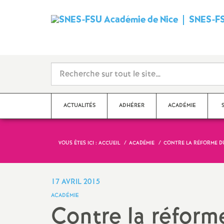
SNES-FS
ACTUALITÉS
ADHÉRER
ACADÉMIE
VOUS ÊTES ICI :
ACCUEIL
ACADÉMIE
CONTRE LA RÉFORME DU
Qu’est-ce que le SNES
?
Dé
Ma
Stages syndicaux
17 AVRIL 2015
Dé
ACADÉMIE
Adhérer au SNES-FSU
Contre la réforme