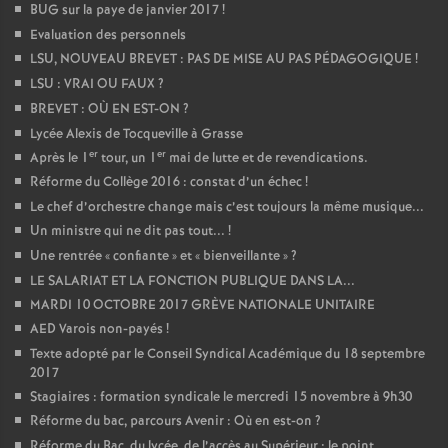
BUG sur la paye de janvier 2017
!
Evaluation des personnels
LSU, NOUVEAU BREVET : PAS DE MISE AU PAS PÉDAGOGIQUE
!
LSU : VRAI OU FAUX
?
BREVET : OÙ EN EST-ON
?
Lycée Alexis de Tocqueville à Grasse
er
er
Après le 1
tour, un 1
mai de lutte et de revendications.
Réforme du Collège 2016 : constat d’un échec
!
Le chef d’orchestre change mais c’est toujours la même musique...
Un ministre qui ne dit pas tout...
!
Une rentrée «
confiante
» et «
bienveillante
»
?
LE SALARIAT ET LA FONCTION PUBLIQUE DANS LA...
MARDI 10 OCTOBRE 2017 GRÈVE NATIONALE UNITAIRE
AED Varois non-payés
!
Texte adopté par le Conseil Syndical Académique du 18 septembre
2017
Stagiaires : formation syndicale le mercredi 15 novembre à 9h30
Réforme du bac, parcours Avenir : Où en est-on
?
Réforme du Bac, du lycée, de l’accès au Supérieur : le point