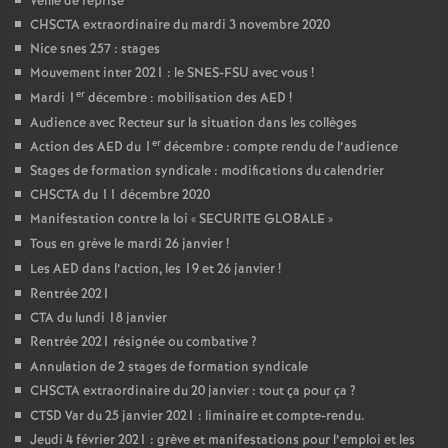
Veille de reprise
CHSCTA extraordinaire du mardi 3 novembre 2020
Nice snes 257 : stages
Mouvement inter 2021 : le SNES-FSU avec vous
!
er
Mardi 1
décembre : mobilisation des AED
!
Audience avec Recteur sur la situation dans les collèges
er
Action des AED du 1
décembre : compte rendu de l’audience
Stages de formation syndicale : modifications du calendrier
CHSCTA du 11 décembre 2020
Manifestation contre la loi «
SECURITE GLOBALE
»
Tous en grève le mardi 26 janvier
!
Les AED dans l’action, les 19 et 26 janvier
!
Rentrée 2021
CTA du lundi 18 janvier
Rentrée 2021 résignée ou combative
?
Annulation de 2 stages de formation syndicale
CHSCTA extraordinaire du 20 janvier : tout ça pour ça
?
CTSD Var du 25 janvier 2021 : liminaire et compte-rendu.
Jeudi 4 février 2021 : grève et manifestations pour l’emploi et les