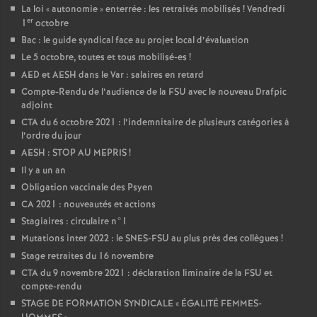
La loi «
autonomie
» enterrée : les retraités mobilisés
! Vendredi
er
1
octobre
Bac : le guide syndical face au projet local d’évaluation
Le 5 octobre, toutes et tous mobilisé-es
!
AED et AESH dans le Var : salaires en retard
Compte-Rendu de l’audience de la FSU avec le nouveau Drafpic
adjoint
CTA du 6 octobre 2021 : l’indemnitaire de plusieurs catégories à
l’ordre du jour
AESH : STOP AU MEPRIS
!
Il y a un an
Obligation vaccinale des Psyen
CA 2021 : nouveautés et actions
Stagiaires : circulaire n°1
Mutations inter 2022 : le SNES-FSU au plus près des collègues
!
Stage retraites du 16 novembre
CTA du 9 novembre 2021 : déclaration liminaire de la FSU et
compte-rendu
STAGE DE FORMATION SYNDICALE «
ÉGALITÉ FEMMES-