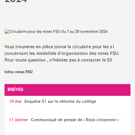
a
Partager
Partager
Partager
Imprimer
Envoyer
l'article
l'article
l'article
l'article
l'article
sur
sur
via
par
t
Facebook
Twitter
Addthis
email
i
Vous trouverez en pièce jointe la circulaire pour les s1
concernant les modalités d’organisation des votes FSU.
o
Pour toute question , n’hésitez pas à contacter le S3
n
Infos votes FSU
a
BRÈVES
l
19 mai
Enquête S1 sur la réforme du collège
d
11 janvier
Communiqué de presse de «
Roya citoyenne
» :