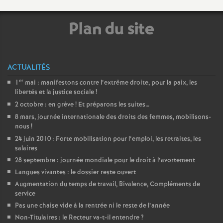
e
Plan du site
m
e
ACTUALITÉS
n
er
1
mai : manifestons contre l’extrême droite, pour la paix, les
libertés et la justice sociale
!
t
2 octobre : en grève
! Et préparons les suites…
8 mars, journée internationale des droits des femmes, mobilisons-
s
nous
!
24 juin 2010 : Forte mobilisation pour l’emploi, les retraites, les
salaires
d
28 septembre : journée mondiale pour le droit à l’avortement
Langues vivantes : le dossier reste ouvert
e
Augmentation du temps de travail, Bivalence, Compléments de
service
S
Pas une chaise vide à la rentrée ni le reste de l’année
Non-Titulaires : le Recteur va-t-il entendre
?