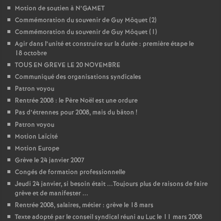
Motion de soutien à N’GAMET
o
Commémoration du souvenir de Guy Môquet (2)
Commémoration du souvenir de Guy Môquet (1)
u
Agir dans l’unité et construire sur la durée : première étape le
18 octobre
TOUS EN GREVE LE 20 NOVEMBRE
r
Communiqué des organisations syndicales
Patron voyou
s
Rentrée 2008 : le Père Noël est une ordure
Pas d’étrennes pour 2008, mais du bâton
!
Patron voyou
Motion Laïcité
Motion Europe
Grève le 24 janvier 2007
Congés de formation professionnelle
Jeudi 24 janvier, si besoin était ...Toujours plus de raisons de faire
grève et de manifester ...
Rentrée 2008, salaires, métier : grève le 18 mars
Texte adopté par le conseil syndical réuni au Luc le 11 mars 2008