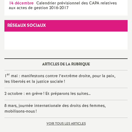
e
14 décembre
Calendrier prévisionnel des CAPA relatives
aux actes de gestion 2016-2017
s
RÉSEAUX SOCIAUX
E
n
s
ARTICLES DE LA RUBRIQUE
e
er
1
mai : manifestons contre l’extrême droite, pour la paix,
les libertés et la justice sociale
!
i
2 octobre : en grève
! Et préparons les suites…
g
8 mars, journée internationale des droits des femmes,
mobilisons-nous
!
n
VOIR TOUS LES ARTICLES