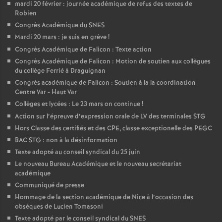
mardi 20 février : journée académique de refus des textes de
é
Robien
Congrès Académique du SNES
O
Mardi 20 mars : je suis en grève
!
Congrès Académique de Falicon : Texte action
r
Congrès Académique de Falicon : Motion de soutien aux collègues
du collège Ferrié à Draguignan
Congrès académique de Falicon : Soutien à la la coordination
l
Centre Var - Haut Var
Collèges et lycées : Le 23 mars on continue
!
é
Action sur l’épreuve d’expression orale de LV des terminales STG
Hors Classe des certifiés et des CPE, classe exceptionelle des PEGC
a
BAC STG : non à la désinformation
Texte adopté au conseil syndical du 25 juin
n
Le nouveau Bureau Académique et le nouveau secrétariat
académique
Communiqué de presse
s
Hommage de la section académique de Nice à l’occasion des
obsèques de Lucien Tomasoni
T
Texte adopté par le conseil syndical du SNES