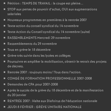
e
Pétition : TEMPS DE TRAVAIL : la coupe est pleine...
STOP aux pertes de pouvoir d’achat, OUI aux augmentations
salariales
c
Nouveaux programmes en premières à la rentrée 2007
Texte action du conseil syndical du 14 novembre
o
Texte Action du Conseil syndical du 14 novembre (suite)
RASSEMBLEMENTS Mercredi 29 novembre
n
Rassemblements du 29 novembre
Tous en grève le 18 décembre
d
Grève très suivie dans les lycées et collèges
Poursuivre et amplifier la mobilisation, obtenir le retrait des projets
d
de décrets.
Rentrée 2007 : toujours moins
! Tous dans l’action.
e
CONGÉ DE FORMATION PROFESSIONNELLE 2007-2008
Demandes de CPA pour 2007-2008
Après le succès de la grève du 18 décembre et de la manifestation
g
du 20 janvier
RENTRÉE 2007 : Halte aux Diafoirus de l’éducation nationale
r
JEUDI 8 FÉVRIER : GRÈVE UNITAIRE NATIONALE