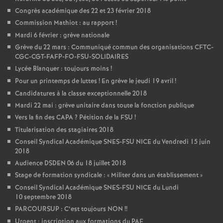
Congrès académique des 22 et 23 février 2018
Commission Mathiot : au rapport
!
Mardi 6 février : grève nationale
Grève du 22 mars : Communiqué commun des organisations CFTC-
CGC-CGT-FAFP-FO-FSU-SOLIDAIRES
Lycée Blanquer : toujours moins
!
Pour un printemps de luttes
! En grève le jeudi 19 avril
!
Candidatures à la classe exceptionnelle 2018
Mardi 22 mai : grève unitaire dans toute la fonction publique
Vers la fin des CAPA
? Pétition de la FSU
!
Titularisation des stagiaires 2018
Conseil Syndical Académique SNES-FSU NICE du Vendredi 15 juin
2018
Audience DSDEN 06 du 18 juillet 2018
Stage de formation syndicale : «
Militer dans un établissement
»
Conseil Syndical Académique SNES-FSU NICE du Lundi
10 septembre 2018
PARCOURSUP : C’est toujours NON
!!
Urgent : inscription aux formations du PAF