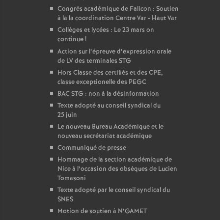
Congrès académique de Falicon : Soutien
à la la coordination Centre Var - Haut Var
Collèges et lycées : Le 23 mars on
continue
!
Action sur l’épreuve d’expression orale
de LV des terminales STG
Hors Classe des certifiés et des CPE,
classe exceptionelle des PEGC
BAC STG : non à la désinformation
Texte adopté au conseil syndical du
25 juin
Le nouveau Bureau Académique et le
nouveau secrétariat académique
Communiqué de presse
Hommage de la section académique de
Nice à l’occasion des obsèques de Lucien
Tomasoni
Texte adopté par le conseil syndical du
SNES
Motion de soutien à N’GAMET