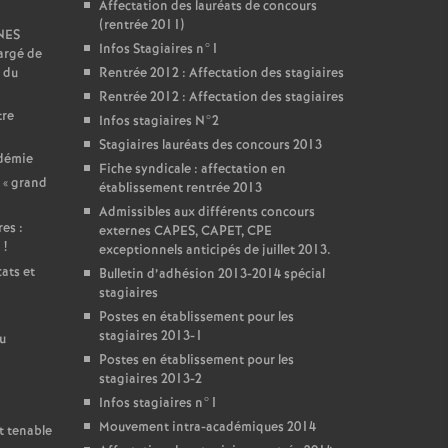
Affectation des lauréats de concours
(rentrée 2011)
SNES
Infos Stagiaires n°1
argé de
 du
Rentrée 2012 : Affectation des stagiaires
Rentrée 2012 : Affectation des stagiaires
tre
Infos stagiaires N°2
Stagiaires lauréats des concours 2013
adémie
Fiche syndicale : affectation en
 «
grand
établissement rentrée 2013
Admissibles aux différents concours
es :
externes CAPES, CAPET, CPE
i
!
exceptionnels anticipés de juillet 2013.
ats et
Bulletin d’adhésion 2013-2014 spécial
stagiaires
Postes en établissement pour les
stagiaires 2013-1
u
Postes en établissement pour les
stagiaires 2013-2
Infos stagiaires n°1
Mouvement intra-académiques 2014
t tenable