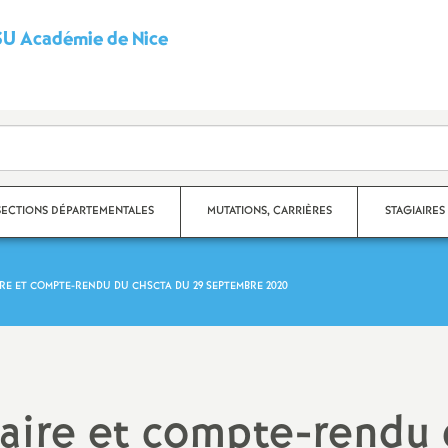
U Académie de Nice
S
y
n
d
SECTIONS DÉPARTEMENTALES
MUTATIONS, CARRIÈRES
STAGIAIRES
i
IRE ET COMPTE-RENDU DU CHSCTA DU 29 SEPTEMBRE 2020
c
partement des Alpes-
Carrières
ritimes
a
Fiches syndicales
partement du Var
t
Mutations
naire et compte-rendu