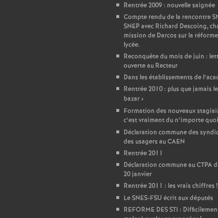
r
Rentrée 2009 : nouvelle saignée
Compte rendu de la rencontre 
é
SNEP avec Richard Descoing, ch
mission de Darcos sur la réforme
O
lycée.
Reconquête du mois de juin : let
ouverte au Recteur
r
Dans les établissements de l’ac
Rentrée 2010 : plus que jamais le
l
bazar
»
Formation des nouveaux stagiair
é
c’est vraiment du n’importe quo
Déclaration commune des syndic
des usagers au CAEN
a
Rentrée 2011
Déclaration commune au CTPA d
n
20 janvier
Rentrée 2011 : les vrais chiffres
!
s
Le SNES-FSU écrit aux députés
REFORME DES STI : Difficilemen