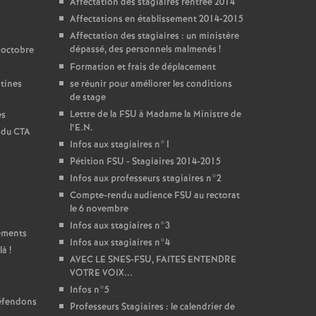
Affectation des stagiaires rentrée 2014
Affectations en établissement 2014-2015
Affectation des stagiaires : un ministère
dépassé, des personnels malmenés
!
 octobre
Formation et frais de déplacement
ntines
se réunir pour améliorer les conditions
de stage
Lettre de la FSU à Madame la Ministre de
es
l’E.N.
t du CTA
Infos aux stagiaires n°1
Pétition FSU - Stagiaires 2014-2015
Infos aux professeurs stagiaires n°2
Compte-rendu audience FSU au rectorat
le 6 novembre
Infos aux stagiaires n°3
sements
Infos aux stagiaires n°4
là
!
AVEC LE SNES-FSU, FAITES ENTENDRE
VOTRE VOIX...
Infos n°5
défendons
Professeurs Stagiaires : le calendrier de