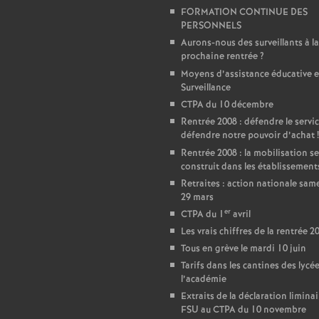
FORMATION CONTINUE DES
e
PERSONNELS
Aurons-nous des surveillants à la
prochaine rentrée
?
c
Moyens d’assistance éducative e
Surveillance
o
CTPA du 10 décembre
Rentrée 2008 : défendre le servic
n
défendre notre pouvoir d’achat
!
Rentrée 2008 : la mobilisation se
d
construit dans les établissement
Retraites : action nationale sam
29 mars
d
er
CTPA du 1
avril
Les vrais chiffres de la rentrée 2
e
Tous en grève le mardi 10 juin
Tarifs dans les cantines des lycé
g
l’académie
Extraits de la déclaration liminai
FSU au CTPA du 10 novembre