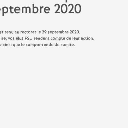
N
eptembre 2020
a
t
st tenu au rectorat le 29 septembre 2020.
aire, vos élus FSU rendent compte de leur action.
i
re ainsi que le compte-rendu du comité.
o
n
a
l
d