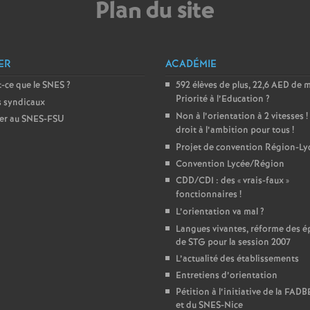
Plan du site
e
m
ER
ACADÉMIE
e
-ce que le SNES
?
592 élèves de plus, 22,6 AED de 
Priorité à l’Education
?
s syndicaux
Non à l’orientation à 2 vitesses
!
n
er au SNES-FSU
droit à l’ambition pour tous
!
Projet de convention Région-Ly
t
Convention Lycée/Région
CDD/CDI : des «
vrais-faux
»
s
fonctionnaires
!
L’orientation va mal
?
d
Langues vivantes, réforme des é
de STG pour la session 2007
L’actualité des établissements
e
Entretiens d’orientation
Pétition à l’initiative de la FAD
S
et du SNES-Nice