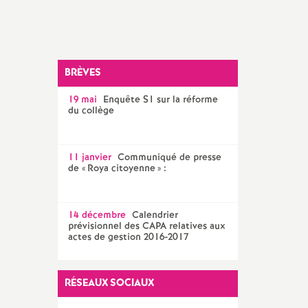
Facebook
Twitter
Addthis
email
CPE
AED ET AESH
BRÈVES
Documentalistes
19 mai
Enquête S1 sur la réforme
PsyEN
du collège
11 janvier
Communiqué de presse
de «
Roya citoyenne
» :
14 décembre
Calendrier
prévisionnel des CAPA relatives aux
actes de gestion 2016-2017
RÉSEAUX SOCIAUX