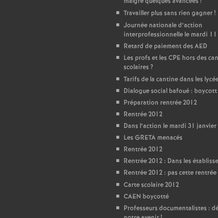
T
malgré quelques avancées
!
Travailler plus sans rien gagner
!
o
Journée nationale d’action
interprofessionnelle le mardi 11
Retard de paiement des AED
u
Les profs et les CPE hors des ca
scolaires
?
r
Tarifs de la cantine dans les lycé
Dialogue social bafoué : boycot
s
Préparation rentrée 2012
Rentrée 2012
Dans l’action le mardi 31 janvier
Les GRETA menacés
Rentrée 2012
Rentrée 2012 : Dans les établis
Rentrée 2012 : pas cette rentrée 
Carte scolaire 2012
CAEN boycotté
Professeurs documentalistes : 
notre avenir
!