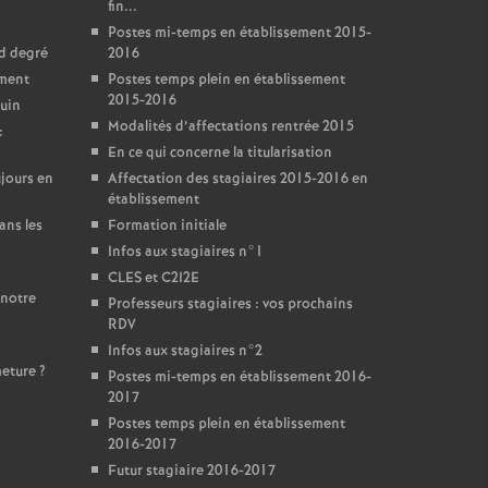
fin...
Postes mi-temps en établissement 2015-
nd degré
2016
ement
Postes temps plein en établissement
2015-2016
juin
Modalités d’affectations rentrée 2015
:
En ce qui concerne la titularisation
jours en
Affectation des stagiaires 2015-2016 en
établissement
ans les
Formation initiale
Infos aux stagiaires n°1
CLES et C2I2E
 notre
Professeurs stagiaires : vos prochains
RDV
Infos aux stagiaires n°2
meture
?
Postes mi-temps en établissement 2016-
2017
Postes temps plein en établissement
2016-2017
Futur stagiaire 2016-2017