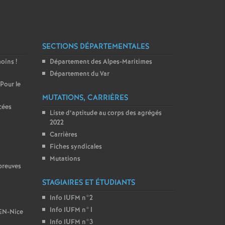
SECTIONS DÉPARTEMENTALES
moins
!
Département des Alpes-Maritimes
Département du Var
 Pour le
MUTATIONS, CARRIÈRES
cées
Liste d’aptitude au corps des agrégés
2022
Carrières
Fiches syndicales
Mutations
preuves
STAGIAIRES ET ÉTUDIANTS
Info IUFM n°2
Info IUFM n°1
BEN-Nice
Info IUFM n°3