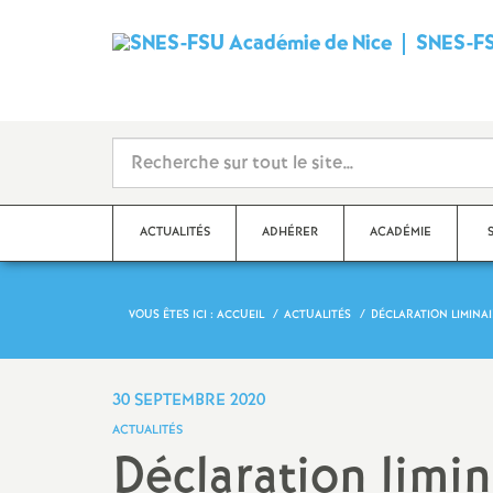
SNES-FS
ACTUALITÉS
ADHÉRER
ACADÉMIE
VOUS ÊTES ICI :
ACCUEIL
ACTUALITÉS
DÉCLARATION LIMINA
Qu’est-ce que le SNES
?
Dé
Ma
Stages syndicaux
30 SEPTEMBRE 2020
Dé
ACTUALITÉS
Adhérer au SNES-FSU
Déclaration limi