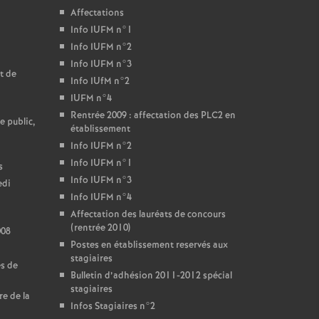
Affectations
Info IUFM n°1
Info IUFM n°2
Info IUFM n°3
t de
Info IUfM n°2
IUFM n°4
Rentrée 2009 : affectation des PLC2 en
e public,
établissement
Info IUFM n°2
Info IUFM n°1
s
Info IUFM n°3
edi
Info IUFM n°4
Affectation des lauréats de concours
(rentrée 2010)
008
Postes en établissement reservés aux
stagiaires
es de
Bulletin d’adhésion 2011-2012 spécial
stagiaires
re de la
Infos Stagiaires n°2