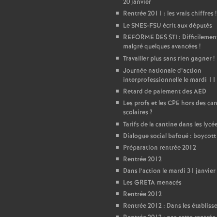
T
20 janvier
Rentrée 2011 : les vrais chiffres
!
o
Le SNES-FSU écrit aux députés
REFORME DES STI : Difficilemen
malgré quelques avancées
!
u
Travailler plus sans rien gagner
!
Journée nationale d’action
r
interprofessionnelle le mardi 11
Retard de paiement des AED
s
Les profs et les CPE hors des ca
scolaires
?
Tarifs de la cantine dans les lycé
Dialogue social bafoué : boycot
Préparation rentrée 2012
Rentrée 2012
Dans l’action le mardi 31 janvier
Les GRETA menacés
Rentrée 2012
Rentrée 2012 : Dans les établis