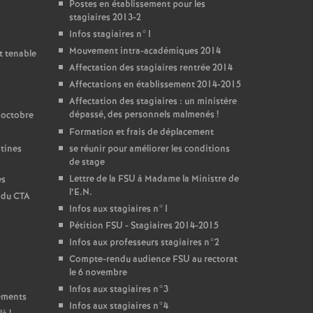
Postes en établissement pour les
stagiaires 2013-2
Infos stagiaires n°1
Mouvement intra-académiques 2014
t tenable
Affectation des stagiaires rentrée 2014
Affectations en établissement 2014-2015
Affectation des stagiaires : un ministère
dépassé, des personnels malmenés
!
 octobre
Formation et frais de déplacement
ntines
se réunir pour améliorer les conditions
de stage
Lettre de la FSU à Madame la Ministre de
es
l’E.N.
t du CTA
Infos aux stagiaires n°1
Pétition FSU - Stagiaires 2014-2015
Infos aux professeurs stagiaires n°2
Compte-rendu audience FSU au rectorat
le 6 novembre
Infos aux stagiaires n°3
sements
Infos aux stagiaires n°4