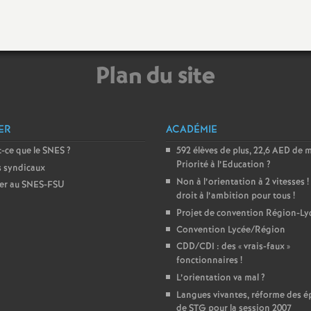
e
m
Plan du site
e
n
ER
ACADÉMIE
-ce que le SNES
?
592 élèves de plus, 22,6 AED de 
t
Priorité à l’Education
?
s syndicaux
Non à l’orientation à 2 vitesses
!
er au SNES-FSU
s
droit à l’ambition pour tous
!
Projet de convention Région-Ly
d
Convention Lycée/Région
CDD/CDI : des «
vrais-faux
»
e
fonctionnaires
!
L’orientation va mal
?
Langues vivantes, réforme des é
S
de STG pour la session 2007