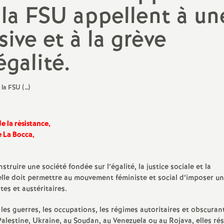
N
 la FSU appellent à un
a
ive et à la grève
t
égalité.
i
o
e la résistance,
n
 La Bocca,
a
truire une société fondée sur l’égalité, la justice sociale et la
l
elle doit permettre au mouvement féministe et social d’imposer un
tes et austéritaires.
d
es guerres, les occupations, les régimes autoritaires et obscurant
 Palestine, Ukraine, au Soudan, au Venezuela ou au Rojava, elles rés