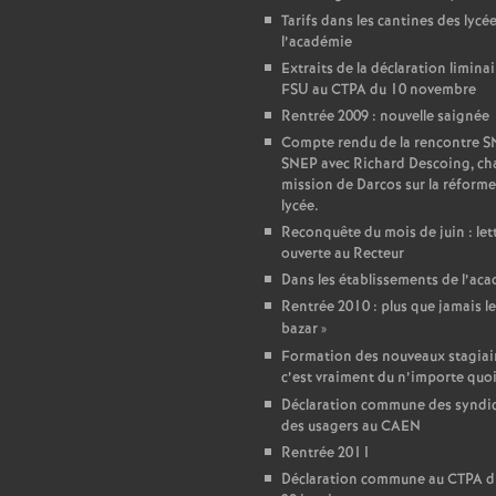
r
Tarifs dans les cantines des lycé
l’académie
é
Extraits de la déclaration liminai
FSU au CTPA du 10 novembre
O
Rentrée 2009 : nouvelle saignée
Compte rendu de la rencontre 
r
SNEP avec Richard Descoing, ch
mission de Darcos sur la réforme
lycée.
l
Reconquête du mois de juin : let
ouverte au Recteur
é
Dans les établissements de l’ac
Rentrée 2010 : plus que jamais le
a
bazar
»
Formation des nouveaux stagiair
c’est vraiment du n’importe quo
n
Déclaration commune des syndic
des usagers au CAEN
s
Rentrée 2011
Déclaration commune au CTPA d