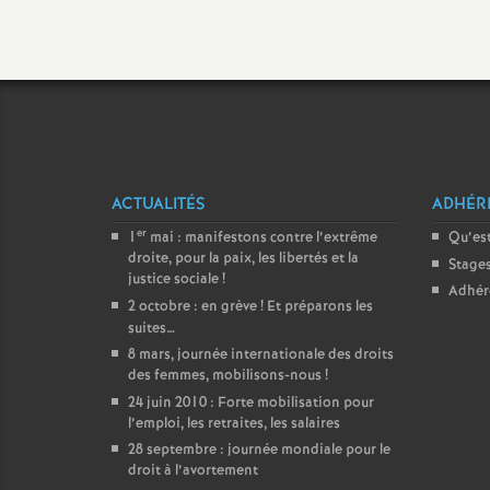
ACTUALITÉS
ADHÉR
er
1
mai : manifestons contre l’extrême
Qu’est
droite, pour la paix, les libertés et la
Stage
justice sociale
!
Adhér
2 octobre : en grève
! Et préparons les
suites…
8 mars, journée internationale des droits
des femmes, mobilisons-nous
!
24 juin 2010 : Forte mobilisation pour
l’emploi, les retraites, les salaires
28 septembre : journée mondiale pour le
droit à l’avortement