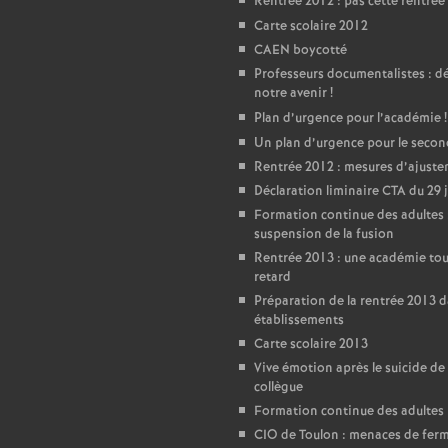
Rentrée 2012 : pas cette rentrée 
Carte scolaire 2012
CAEN boycotté
Professeurs documentalistes : 
notre avenir
!
Plan d’urgence pour l’académie
!
Un plan d’urgence pour le seco
Rentrée 2012 : mesures d’ajust
Déclaration liminaire CTA du 29 
Formation continue des adultes 
suspension de la fusion
Rentrée 2013 : une académie tou
retard
Préparation de la rentrée 2013 d
établissements
Carte scolaire 2013
Vive émotion après le suicide de
collègue
Formation continue des adultes
CIO de Toulon : menaces de fer