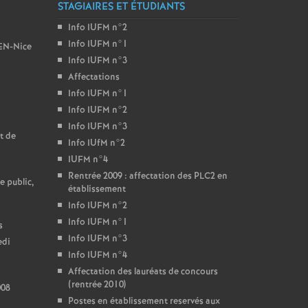
STAGIAIRES ET ÉTUDIANTS
Info IUFM n°2
Info IUFM n°1
BEN-Nice
Info IUFM n°3
Affectations
Info IUFM n°1
Info IUFM n°2
Info IUFM n°3
t de
Info IUfM n°2
IUFM n°4
Rentrée 2009 : affectation des PLC2 en
e public,
établissement
Info IUFM n°2
Info IUFM n°1
s
Info IUFM n°3
edi
Info IUFM n°4
Affectation des lauréats de concours
(rentrée 2010)
008
Postes en établissement reservés aux