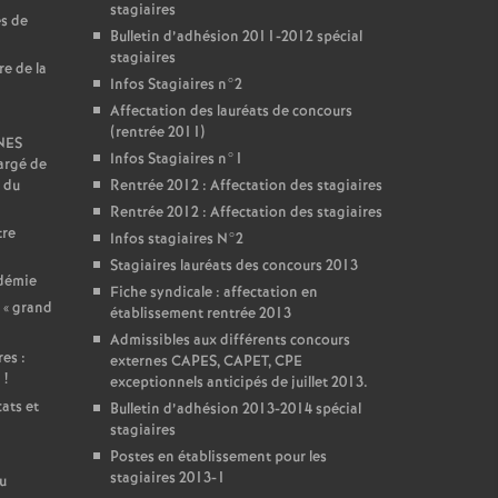
stagiaires
es de
Bulletin d’adhésion 2011-2012 spécial
stagiaires
re de la
Infos Stagiaires n°2
Affectation des lauréats de concours
(rentrée 2011)
SNES
Infos Stagiaires n°1
argé de
 du
Rentrée 2012 : Affectation des stagiaires
Rentrée 2012 : Affectation des stagiaires
tre
Infos stagiaires N°2
Stagiaires lauréats des concours 2013
adémie
Fiche syndicale : affectation en
 «
grand
établissement rentrée 2013
Admissibles aux différents concours
es :
externes CAPES, CAPET, CPE
i
!
exceptionnels anticipés de juillet 2013.
ats et
Bulletin d’adhésion 2013-2014 spécial
stagiaires
Postes en établissement pour les
stagiaires 2013-1
u