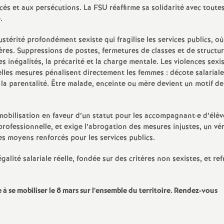
e
rcés et aux persécutions. La FSU réaffirme sa solidarité avec toutes
.
s
érité profondément sexiste qui fragilise les services publics, où
res. Suppressions de postes, fermetures de classes et de structur
E
s inégalités, la précarité et la charge mentale. Les violences sexis
elles mesures pénalisent directement les femmes : décote salariale
n
 la parentalité. Être malade, enceinte ou mère devient un motif de
s
mobilisation en faveur d’un statut pour les accompagnant
·
e d’élè
rofessionnelle, et exige l’abrogation des mesures injustes, un vér
e
des moyens renforcés pour les services publics.
i
lité salariale réelle, fondée sur des critères non sexistes, et ref
g
 se mobiliser le 8 mars sur l’ensemble du territoire. Rendez-vous
n