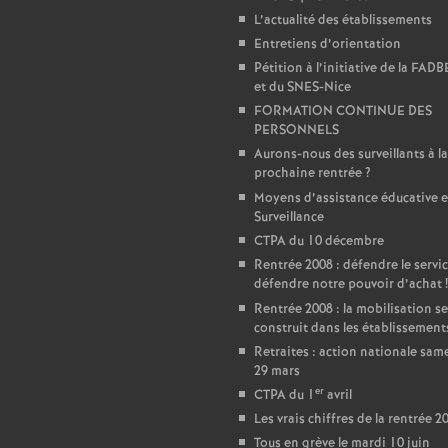
L’actualité des établissements
e
Entretiens d’orientation
Pétition à l’initiative de la FAD
c
et du SNES-Nice
FORMATION CONTINUE DES
PERSONNELS
o
Aurons-nous des surveillants à la
prochaine rentrée
?
n
Moyens d’assistance éducative e
Surveillance
d
CTPA du 10 décembre
Rentrée 2008 : défendre le servic
d
défendre notre pouvoir d’achat
!
Rentrée 2008 : la mobilisation se
construit dans les établissement
e
Retraites : action nationale sam
29 mars
g
er
CTPA du 1
avril
Les vrais chiffres de la rentrée 2
Tous en grève le mardi 10 juin