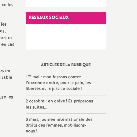
 celles
RÉSEAUX SOCIAUX
 les
es,
tes et
 en cas
ARTICLES DE LA RUBRIQUE
ves en
er
1
mai : manifestons contre
itable
l’extrême droite, pour la paix, les
libertés et la justice sociale
!
use les
2 octobre : en grève
! Et préparons
les suites…
8 mars, journée internationale des
droits des femmes, mobilisons-
nous
!