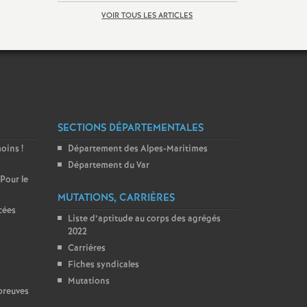
VOIR TOUS LES ARTICLES
SECTIONS DÉPARTEMENTALES
moins
!
Département des Alpes-Maritimes
Département du Var
 Pour le
MUTATIONS, CARRIÈRES
cées
Liste d’aptitude au corps des agrégés
2022
Carrières
Fiches syndicales
Mutations
preuves