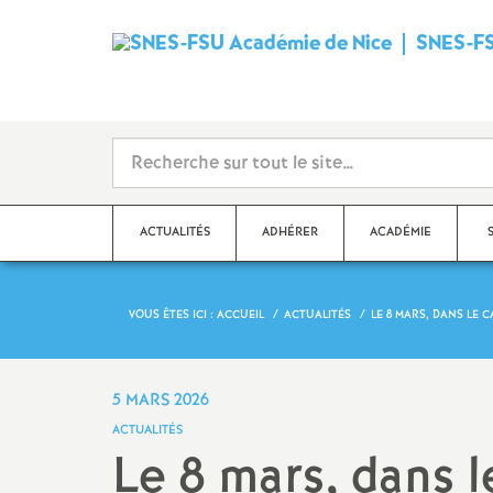
SNES-FS
ACTUALITÉS
ADHÉRER
ACADÉMIE
VOUS ÊTES ICI :
ACCUEIL
ACTUALITÉS
LE 8 MARS, DANS LE 
Qu’est-ce que le SNES
?
Dé
Ma
Stages syndicaux
5 MARS 2026
Dé
ACTUALITÉS
Adhérer au SNES-FSU
Le 8 mars, dans l