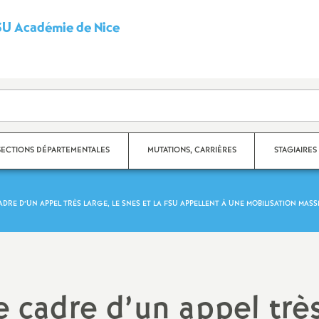
U Académie de Nice
S
y
n
d
SECTIONS DÉPARTEMENTALES
MUTATIONS, CARRIÈRES
STAGIAIRES
i
CADRE D’UN APPEL TRÈS LARGE, LE SNES ET LA FSU APPELLENT À UNE MOBILISATION MASSI
c
partement des Alpes-
Carrières
ritimes
a
Fiches syndicales
partement du Var
t
Mutations
e cadre d’un appel trè