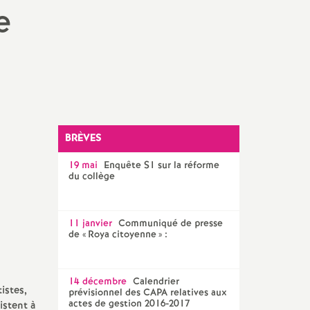
Facebook
Twitter
Addthis
email
e
CPE
AED ET AESH
Documentalistes
PsyEN
BRÈVES
19 mai
Enquête S1 sur la réforme
du collège
11 janvier
Communiqué de presse
de «
Roya citoyenne
» :
14 décembre
Calendrier
istes,
prévisionnel des CAPA relatives aux
actes de gestion 2016-2017
istent à