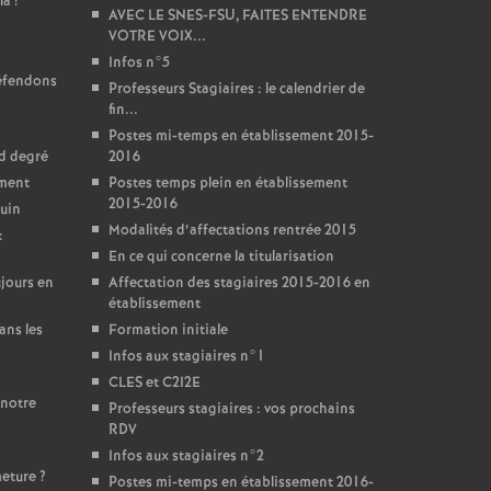
là
!
AVEC LE SNES-FSU, FAITES ENTENDRE
VOTRE VOIX...
Infos n°5
défendons
Professeurs Stagiaires : le calendrier de
fin...
Postes mi-temps en établissement 2015-
nd degré
2016
ement
Postes temps plein en établissement
2015-2016
juin
Modalités d’affectations rentrée 2015
:
En ce qui concerne la titularisation
jours en
Affectation des stagiaires 2015-2016 en
établissement
ans les
Formation initiale
Infos aux stagiaires n°1
CLES et C2I2E
 notre
Professeurs stagiaires : vos prochains
RDV
Infos aux stagiaires n°2
meture
?
Postes mi-temps en établissement 2016-