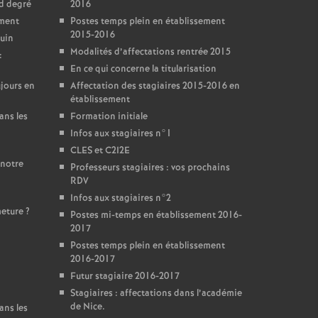
nd degré
2016
ement
Postes temps plein en établissement
2015-2016
juin
Modalités d’affectations rentrée 2015
:
En ce qui concerne la titularisation
jours en
Affectation des stagiaires 2015-2016 en
établissement
ans les
Formation initiale
Infos aux stagiaires n°1
CLES et C2I2E
 notre
Professeurs stagiaires : vos prochains
RDV
Infos aux stagiaires n°2
meture
?
Postes mi-temps en établissement 2016-
2017
Postes temps plein en établissement
2016-2017
Futur stagiaire 2016-2017
Stagiaires : affectations dans l’académie
de Nice.
ans les