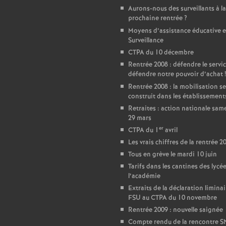
Aurons-nous des surveillants à la
e
prochaine rentrée
?
Moyens d’assistance éducative e
c
Surveillance
CTPA du 10 décembre
Rentrée 2008 : défendre le servic
o
défendre notre pouvoir d’achat
!
Rentrée 2008 : la mobilisation se
n
construit dans les établissement
Retraites : action nationale sam
d
29 mars
er
CTPA du 1
avril
Les vrais chiffres de la rentrée 2
d
Tous en grève le mardi 10 juin
Tarifs dans les cantines des lycé
e
l’académie
Extraits de la déclaration liminai
g
FSU au CTPA du 10 novembre
Rentrée 2009 : nouvelle saignée
Compte rendu de la rencontre 