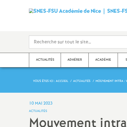
SNES-FS
ACTUALITÉS
ADHÉRER
ACADÉMIE
VOUS ÊTES ICI :
ACCUEIL
ACTUALITÉS
MOUVEMENT INTRA : 
Qu’est-ce que le SNES
?
Dé
Ma
Stages syndicaux
10 MAI 2023
Dé
ACTUALITÉS
Adhérer au SNES-FSU
Mouvement intra