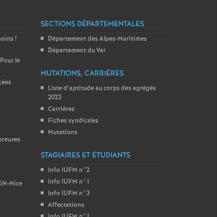
SECTIONS DÉPARTEMENTALES
moins
!
Département des Alpes-Maritimes
Département du Var
 Pour le
MUTATIONS, CARRIÈRES
cées
Liste d’aptitude au corps des agrégés
2022
Carrières
Fiches syndicales
Mutations
preuves
STAGIAIRES ET ÉTUDIANTS
Info IUFM n°2
Info IUFM n°1
BEN-Nice
Info IUFM n°3
Affectations
Info IUFM n°1