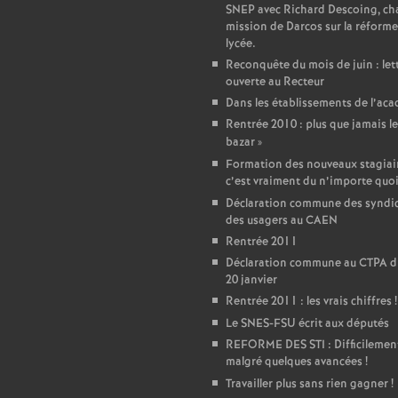
r
SNEP avec Richard Descoing, ch
mission de Darcos sur la réforme
é
lycée.
Reconquête du mois de juin : let
O
ouverte au Recteur
Dans les établissements de l’ac
Rentrée 2010 : plus que jamais le
r
bazar
»
Formation des nouveaux stagiair
l
c’est vraiment du n’importe quo
Déclaration commune des syndic
é
des usagers au CAEN
Rentrée 2011
a
Déclaration commune au CTPA d
20 janvier
Rentrée 2011 : les vrais chiffres
!
n
Le SNES-FSU écrit aux députés
REFORME DES STI : Difficilemen
s
malgré quelques avancées
!
Travailler plus sans rien gagner
!