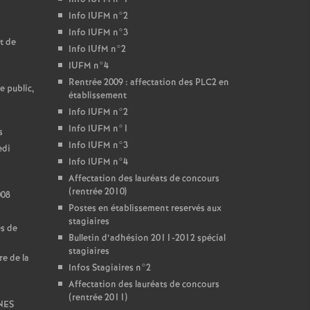
Info IUFM n°2
Info IUFM n°3
t de
Info IUfM n°2
IUFM n°4
Rentrée 2009 : affectation des PLC2 en
e public,
établissement
Info IUFM n°2
Info IUFM n°1
s
Info IUFM n°3
edi
Info IUFM n°4
Affectation des lauréats de concours
(rentrée 2010)
008
Postes en établissement reservés aux
stagiaires
es de
Bulletin d’adhésion 2011-2012 spécial
stagiaires
re de la
Infos Stagiaires n°2
Affectation des lauréats de concours
(rentrée 2011)
SNES