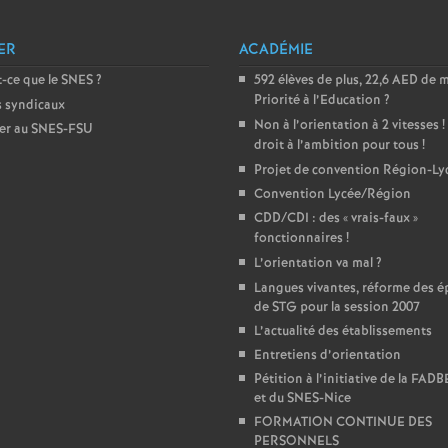
e
ER
ACADÉMIE
m
-ce que le SNES
?
592 élèves de plus, 22,6 AED de 
Priorité à l’Education
?
s syndicaux
e
Non à l’orientation à 2 vitesses
!
er au SNES-FSU
droit à l’ambition pour tous
!
Projet de convention Région-Ly
n
Convention Lycée/Région
CDD/CDI : des «
vrais-faux
»
t
fonctionnaires
!
L’orientation va mal
?
s
Langues vivantes, réforme des é
de STG pour la session 2007
d
L’actualité des établissements
Entretiens d’orientation
e
Pétition à l’initiative de la FAD
et du SNES-Nice
FORMATION CONTINUE DES
S
PERSONNELS