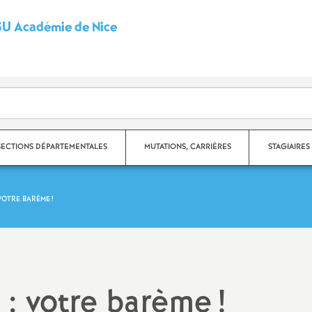
U Académie de Nice
S
y
n
d
SECTIONS DÉPARTEMENTALES
MUTATIONS, CARRIÈRES
STAGIAIRES
i
VOTRE BARÈME
!
c
partement des Alpes-
Carrières
ritimes
a
Fiches syndicales
partement du Var
t
Mutations
 : votre barème
!