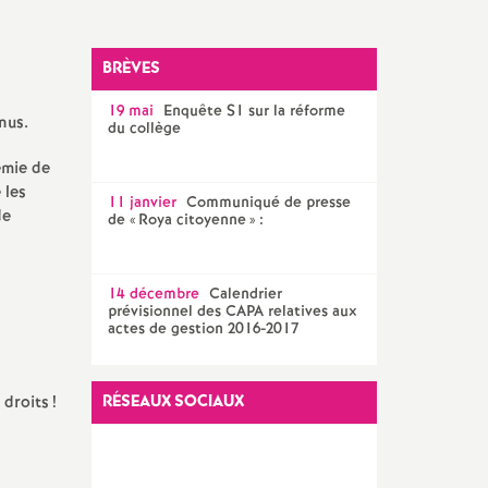
Facebook
Twitter
Addthis
email
CPE
AED ET AESH
BRÈVES
19 mai
Enquête S1 sur la réforme
Documentalistes
nus.
du collège
émie de
PsyEN
 les
11 janvier
Communiqué de presse
de
de «
Roya citoyenne
» :
14 décembre
Calendrier
prévisionnel des CAPA relatives aux
actes de gestion 2016-2017
RÉSEAUX SOCIAUX
 droits
!