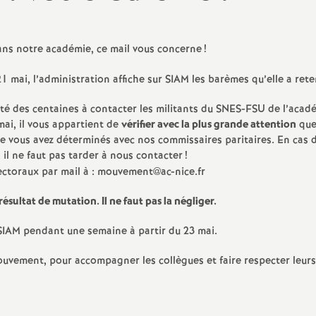
N
a
ns notre académie, ce mail vous concerne
!
t
1 mai, l’administration affiche sur SIAM les barèmes qu’elle a rete
i
été des centaines à contacter les militants du SNES-FSU de l’acad
mai, il vous appartient de
vérifier avec la plus grande attention
que
ue vous avez déterminés avec nos commissaires paritaires. En cas 
o
 il ne faut pas tarder à nous contacter
!
rectoraux par mail à : mouvement@ac-nice.fr
n
ésultat de mutation. Il ne faut pas la négliger.
a
 SIAM pendant une semaine à partir du 23 mai.
l
uvement, pour accompagner les collègues et faire respecter leurs
d