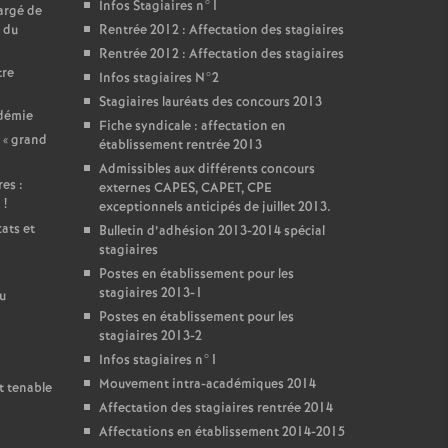
Infos Stagiaires n°1
argé de
 du
Rentrée 2012 : Affectation des stagiaires
Rentrée 2012 : Affectation des stagiaires
tre
Infos stagiaires N°2
Stagiaires lauréats des concours 2013
adémie
Fiche syndicale : affectation en
 «
grand
établissement rentrée 2013
Admissibles aux différents concours
es :
externes CAPES, CAPET, CPE
i
!
exceptionnels anticipés de juillet 2013.
ats et
Bulletin d’adhésion 2013-2014 spécial
stagiaires
Postes en établissement pour les
stagiaires 2013-1
u
Postes en établissement pour les
stagiaires 2013-2
Infos stagiaires n°1
Mouvement intra-académiques 2014
t tenable
Affectation des stagiaires rentrée 2014
Affectations en établissement 2014-2015