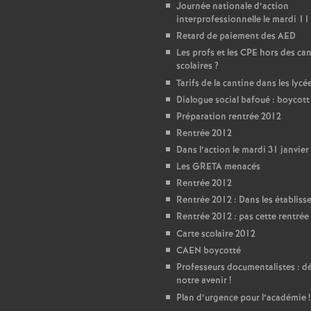
T
Journée nationale d’action
interprofessionnelle le mardi 11
o
Retard de paiement des AED
Les profs et les CPE hors des ca
scolaires
?
u
Tarifs de la cantine dans les lycé
Dialogue social bafoué : boycot
r
Préparation rentrée 2012
Rentrée 2012
s
Dans l’action le mardi 31 janvier
Les GRETA menacés
Rentrée 2012
Rentrée 2012 : Dans les établis
Rentrée 2012 : pas cette rentrée 
Carte scolaire 2012
CAEN boycotté
Professeurs documentalistes : 
notre avenir
!
Plan d’urgence pour l’académie
!