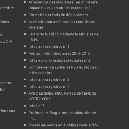
Affectation des stagiaires : un ministère
dépassé, des personnels malmenés
!
 octobre
Formation et frais de déplacement
ntines
se réunir pour améliorer les conditions
de stage
Lettre de la FSU à Madame la Ministre de
es
l’E.N.
t du CTA
Infos aux stagiaires n°1
Pétition FSU - Stagiaires 2014-2015
Infos aux professeurs stagiaires n°2
Compte-rendu audience FSU au rectorat
le 6 novembre
Infos aux stagiaires n°3
sements
Infos aux stagiaires n°4
là
!
AVEC LE SNES-FSU, FAITES ENTENDRE
VOTRE VOIX...
Infos n°5
défendons
Professeurs Stagiaires : le calendrier de
fin...
Postes mi-temps en établissement 2015-