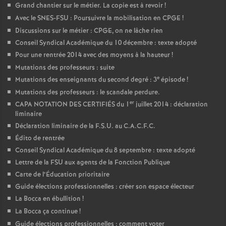
Grand chantier sur le métier. La copie est à revoir
!
Avec le SNES-FSU : Poursuivre la mobilisation en CPGE
!
Discussions sur le métier : CPGE, on ne lâche rien
Conseil Syndical Académique du 10 décembre : texte adopté
Pour une rentrée 2014 avec des moyens à la hauteur
!
Mutations des professeurs : suite
e
Mutations des enseignants du second degré : 3
épisode
!
Mutations des professeurs : le scandale perdure.
er
CAPA NOTATION DES CERTIFIÉS du 1
juillet 2014 : déclaration
liminaire
Déclaration liminaire de la F.S.U. au C.A.C.F.C.
Édito de rentrée
Conseil Syndical Académique du 8 septembre : texte adopté
Lettre de la FSU aux agents de la Fonction Publique
Carte de l’Éducation prioritaire
Guide élections professionnelles : créer son espace électeur
La Bocca en ébullition
!
La Bocca ça continue
!
Guide élections professionnelles : comment voter