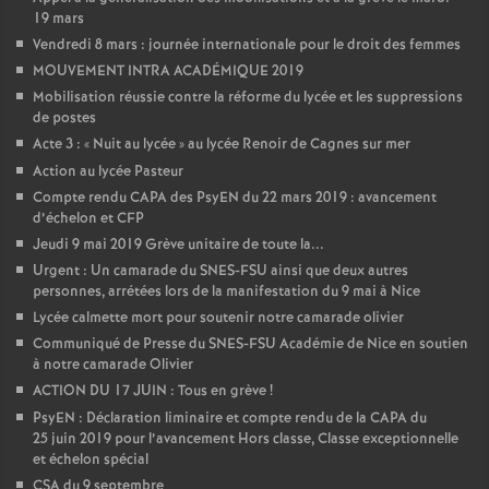
19 mars
Vendredi 8 mars : journée internationale pour le droit des femmes
MOUVEMENT INTRA ACADÉMIQUE 2019
Mobilisation réussie contre la réforme du lycée et les suppressions
de postes
Acte 3 : «
Nuit au lycée
» au lycée Renoir de Cagnes sur mer
Action au lycée Pasteur
Compte rendu CAPA des PsyEN du 22 mars 2019 : avancement
d’échelon et CFP
Jeudi 9 mai 2019 Grève unitaire de toute la...
Urgent : Un camarade du SNES-FSU ainsi que deux autres
personnes, arrétées lors de la manifestation du 9 mai à Nice
Lycée calmette mort pour soutenir notre camarade olivier
Communiqué de Presse du SNES-FSU Académie de Nice en soutien
à notre camarade Olivier
ACTION DU 17 JUIN : Tous en grève
!
PsyEN : Déclaration liminaire et compte rendu de la CAPA du
25 juin 2019 pour l’avancement Hors classe, Classe exceptionnelle
et échelon spécial
CSA du 9 septembre