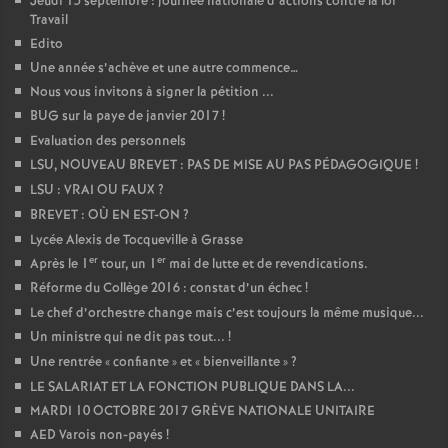
Jeudi 15 septembre : journée nationale d’actions contre la loi
Travail
Edito
Une année s’achève et une autre commence…
Nous vous invitons à signer la pétition ...
BUG sur la paye de janvier 2017
!
Evaluation des personnels
LSU, NOUVEAU BREVET : PAS DE MISE AU PAS PÉDAGOGIQUE
!
LSU : VRAI OU FAUX
?
BREVET : OÙ EN EST-ON
?
Lycée Alexis de Tocqueville à Grasse
er
er
Après le 1
tour, un 1
mai de lutte et de revendications.
Réforme du Collège 2016 : constat d’un échec
!
Le chef d’orchestre change mais c’est toujours la même musique...
Un ministre qui ne dit pas tout...
!
Une rentrée «
confiante
» et «
bienveillante
»
?
LE SALARIAT ET LA FONCTION PUBLIQUE DANS LA...
MARDI 10 OCTOBRE 2017 GRÈVE NATIONALE UNITAIRE
AED Varois non-payés
!