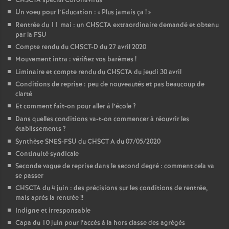
CHSCTA spécial Coronavirus
Un voeu pour l’Education : «
Plus jamais ça
!
»
Rentrée du 11 mai : un CHSCTA extraordinaire demandé et obtenu
par la FSU
Compte rendu du CHSCT-D du 27 avril 2020
Mouvement intra : vérifiez vos barèmes
!
Liminaire et compte rendu du CHSCTA du jeudi 30 avril
Conditions de reprise : peu de nouveautés et pas beaucoup de
clarté
Et comment fait-on pour aller à l’école
?
Dans quelles conditions va-t-on commencer à réouvrir les
établissements
?
Synthèse SNES-FSU du CHSCT A du 07/05/2020
Continuité syndicale
Seconde vague de reprise dans le second degré : comment cela va
se passer
CHSCTA du 4 juin : des précisions sur les conditions de rentrée,
mais aprés la rentrée
!!
Indigne et irresponsable
Capa du 10 juin pour l’accés à la hors classe des agrégés