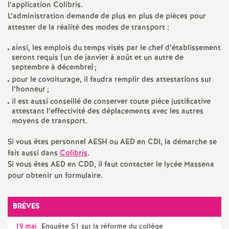
e
l’application Colibris.
L’administration demande de plus en plus de pièces pour
m
attester de la réalité des modes de transport :
ainsi, les emplois du temps visés par le chef d’établissement
e
seront requis (un de janvier à août et un autre de
septembre à décembre)
;
n
pour le covoiturage, il faudra remplir des attestations sur
l’honneur
;
il est aussi conseillé de conserver toute pièce justificative
t
attestant l’effectivité des déplacements avec les autres
moyens de transport.
s
Si vous êtes personnel AESH ou AED en CDI, la démarche se
fait aussi dans
Colibris
.
d
Si vous êtes AED en CDD, il faut contacter le lycée Massena
pour obtenir un formulaire.
e
BRÈVES
S
19 mai
Enquête S1 sur la réforme du collège