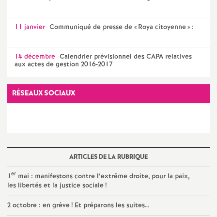
e
11 janvier
Communiqué de presse de «
Roya citoyenne
» :
c
o
14 décembre
Calendrier prévisionnel des CAPA relatives
aux actes de gestion 2016-2017
n
RÉSEAUX SOCIAUX
d
d
e
ARTICLES DE LA RUBRIQUE
er
1
mai : manifestons contre l’extrême droite, pour la paix,
g
les libertés et la justice sociale
!
r
2 octobre : en grève
! Et préparons les suites…