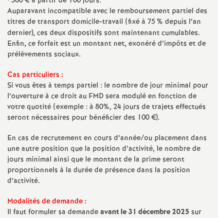
e
• 300 € à partir de 100 jours.
Auparavant incompatible avec le remboursement partiel des
s
titres de transport domicile-travail (fixé à 75
% depuis l’an
dernier), ces deux dispositifs sont maintenant cumulables.
Enfin, ce forfait est un montant net, exonéré d’impôts et de
E
prélèvements sociaux.
n
Cas particuliers :
Si vous êtes à temps partiel : le nombre de jour minimal pour
s
l’ouverture à ce droit au FMD sera modulé en fonction de
votre quotité (exemple : à 80%, 24 jours de trajets effectués
seront nécessaires pour bénéficier des 100 €).
e
En cas de recrutement en cours d’année/ou placement dans
i
une autre position que la position d’activité, le nombre de
jours minimal ainsi que le montant de la prime seront
g
proportionnels à la durée de présence dans la position
d’activité.
n
Modalités de demande :
Il faut formuler sa demande
avant le 31 décembre 2025
sur