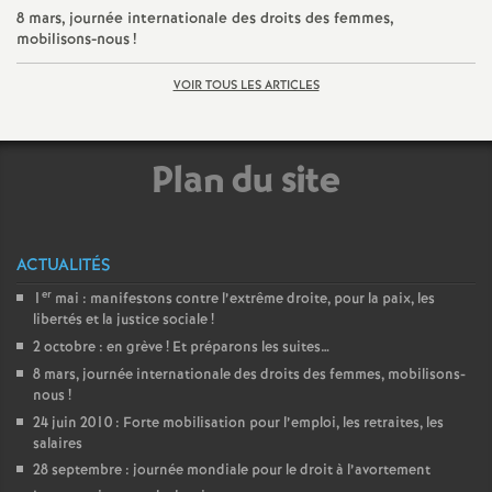
8 mars, journée internationale des droits des femmes,
é
mobilisons-nous
!
O
VOIR TOUS LES ARTICLES
r
Plan du site
l
é
ACTUALITÉS
er
1
mai : manifestons contre l’extrême droite, pour la paix, les
a
libertés et la justice sociale
!
2 octobre : en grève
! Et préparons les suites…
n
8 mars, journée internationale des droits des femmes, mobilisons-
nous
!
s
24 juin 2010 : Forte mobilisation pour l’emploi, les retraites, les
salaires
28 septembre : journée mondiale pour le droit à l’avortement
T