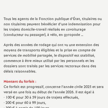
sur
sur
via
par
a
Facebook
Twitter
Addthis
email
Tous les agents de la Fonction publique d’État, titulaires ou
t
non titulaires peuvent bénéficier d’une indemnisation pour
les trajets domicile-travail réalisés en covoiturage
i
(conducteur ou passager), à vélo, en gyropode …
o
Après des années de rodage qui ont vu une extension des
moyens de transports éligibles et la prise en compte de
services de mobilité partagée, le dispositif est stabilisé,
n
commence à être mieux utilisé par les personnels et les
dossiers sont traités par les services rectoraux dans des
a
délais raisonnables.
l
Montant du forfait :
Ce forfait est progressif, concerne l’année civile 2025 et sera
versé en une fois au début de l’année 2026. Il est égal à
d
• 100 € pour 30 à 59 jours de trajets effectués,
• 200 € pour 60 à 99 jours,