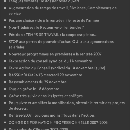
Langues vivantes : le dossier reste ouvert
Augmentation du temps de travail, Bivalence, Compléments de
o
service
Pas une chaise vide à la rentrée ni le reste de l’année
u
Non-Titulaires : le Recteur va-t-il entendre
?
Pétition : TEMPS DE TRAVAIL : la coupe est pleine...
r
STOP aux pertes de pouvoir d’achat, OUI aux augmentations
salariales
s
Nouveaux programmes en premières à la rentrée 2007
Texte action du conseil syndical du 14 novembre
Texte Action du Conseil syndical du 14 novembre (suite)
RASSEMBLEMENTS Mercredi 29 novembre
Rassemblements du 29 novembre
Tous en grève le 18 décembre
Grève très suivie dans les lycées et collèges
Poursuivre et amplifier la mobilisation, obtenir le retrait des projets
de décrets.
Rentrée 2007 : toujours moins
! Tous dans l’action.
CONGÉ DE FORMATION PROFESSIONNELLE 2007-2008
Demandes de CPA pour 2007-2008