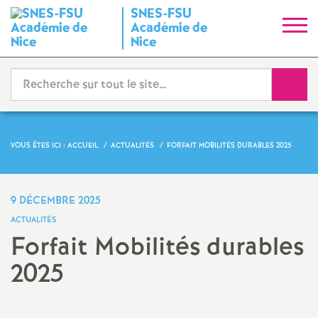
SNES-FSU
S
Académie de
Nice
y
Reche
n
d
VOUS ÊTES ICI :
ACCUEIL
ACTUALITÉS
FORFAIT MOBILITÉS DURABLES 2025
i
c
9 DÉCEMBRE 2025
ACTUALITÉS
a
Forfait Mobilités durables
2025
t
Partager
Partager
Partager
Imprimer
Envoyer
N
l'article
l'article
l'article
l'article
l'article