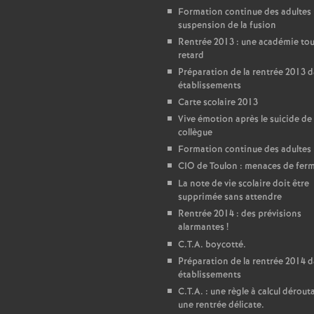
Formation continue des adultes 
suspension de la fusion
Rentrée 2013 : une académie tou
retard
Préparation de la rentrée 2013 d
établissements
Carte scolaire 2013
Vive émotion après le suicide de
collègue
Formation continue des adultes
CIO de Toulon : menaces de fer
La note de vie scolaire doit être
supprimée sans attendre
Rentrée 2014 : des prévisions
alarmantes
!
C.T.A. boycotté.
Préparation de la rentrée 2014 d
établissements
C.T.A. : une règle à calcul dérout
une rentrée délicate.