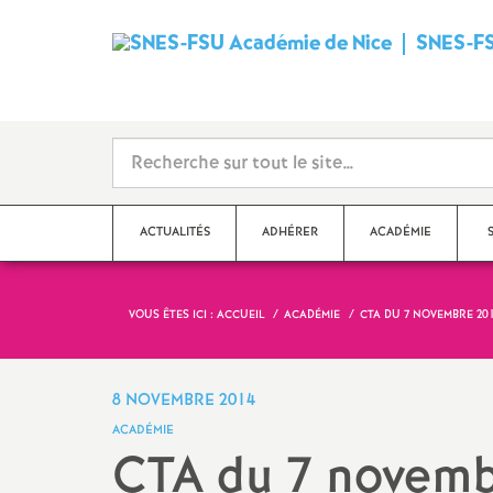
SNES-FS
ACTUALITÉS
ADHÉRER
ACADÉMIE
VOUS ÊTES ICI :
ACCUEIL
ACADÉMIE
CTA DU 7 NOVEMBRE 20
Qu’est-ce que le SNES
?
Dé
Ma
Stages syndicaux
8 NOVEMBRE 2014
Dé
ACADÉMIE
Adhérer au SNES-FSU
CTA du 7 novemb