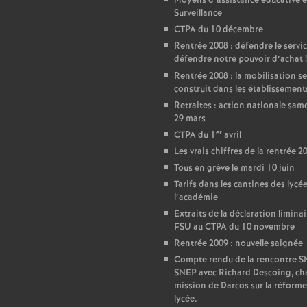
Moyens d’assistance éducative e
Surveillance
e
CTPA du 10 décembre
Rentrée 2008 : défendre le servic
c
défendre notre pouvoir d’achat
!
Rentrée 2008 : la mobilisation se
construit dans les établissement
o
Retraites : action nationale sam
29 mars
n
er
CTPA du 1
avril
Les vrais chiffres de la rentrée 2
d
Tous en grève le mardi 10 juin
Tarifs dans les cantines des lycé
d
l’académie
Extraits de la déclaration liminai
FSU au CTPA du 10 novembre
e
Rentrée 2009 : nouvelle saignée
Compte rendu de la rencontre 
g
SNEP avec Richard Descoing, ch
mission de Darcos sur la réforme
lycée.