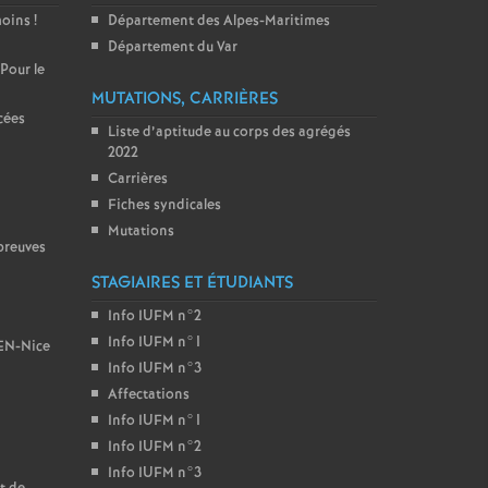
moins
!
Département des Alpes-Maritimes
Département du Var
 Pour le
MUTATIONS, CARRIÈRES
cées
Liste d’aptitude au corps des agrégés
2022
Carrières
Fiches syndicales
Mutations
preuves
STAGIAIRES ET ÉTUDIANTS
Info IUFM n°2
Info IUFM n°1
BEN-Nice
Info IUFM n°3
Affectations
Info IUFM n°1
Info IUFM n°2
Info IUFM n°3