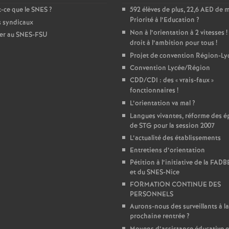
e
-ce que le SNES
?
592 élèves de plus, 22,6 AED de 
Priorité à l’Education
?
s syndicaux
Non à l’orientation à 2 vitesses
!
er au SNES-FSU
m
droit à l’ambition pour tous
!
Projet de convention Région-Ly
e
Convention Lycée/Région
CDD/CDI : des «
vrais-faux
»
n
fonctionnaires
!
L’orientation va mal
?
t
Langues vivantes, réforme des é
de STG pour la session 2007
L’actualité des établissements
s
Entretiens d’orientation
Pétition à l’initiative de la FAD
d
et du SNES-Nice
FORMATION CONTINUE DES
e
PERSONNELS
Aurons-nous des surveillants à la
prochaine rentrée
?
S