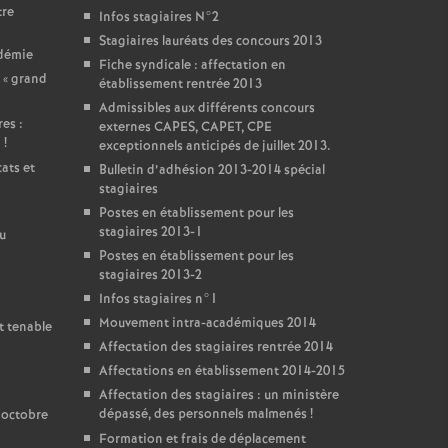
tre
Infos stagiaires N°2
Stagiaires lauréats des concours 2013
adémie
Fiche syndicale : affectation en
 «
grand
établissement rentrée 2013
Admissibles aux différents concours
es :
externes CAPES, CAPET, CPE
i
!
exceptionnels anticipés de juillet 2013.
ats et
Bulletin d’adhésion 2013-2014 spécial
stagiaires
Postes en établissement pour les
stagiaires 2013-1
u
Postes en établissement pour les
stagiaires 2013-2
Infos stagiaires n°1
Mouvement intra-académiques 2014
t tenable
Affectation des stagiaires rentrée 2014
Affectations en établissement 2014-2015
Affectation des stagiaires : un ministère
dépassé, des personnels malmenés
!
 octobre
Formation et frais de déplacement