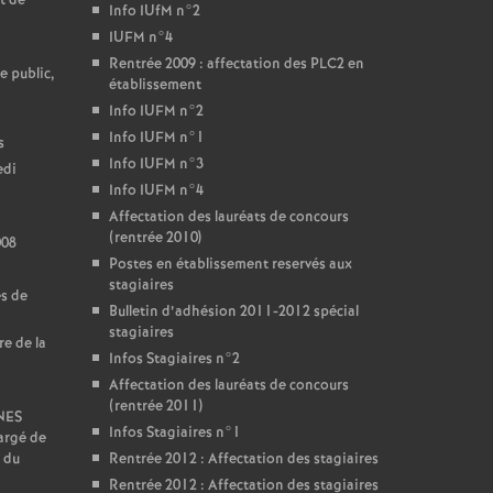
t de
Info IUfM n°2
IUFM n°4
Rentrée 2009 : affectation des PLC2 en
e public,
établissement
Info IUFM n°2
Info IUFM n°1
s
Info IUFM n°3
edi
Info IUFM n°4
Affectation des lauréats de concours
(rentrée 2010)
008
Postes en établissement reservés aux
stagiaires
es de
Bulletin d’adhésion 2011-2012 spécial
stagiaires
re de la
Infos Stagiaires n°2
Affectation des lauréats de concours
(rentrée 2011)
SNES
Infos Stagiaires n°1
argé de
 du
Rentrée 2012 : Affectation des stagiaires
Rentrée 2012 : Affectation des stagiaires