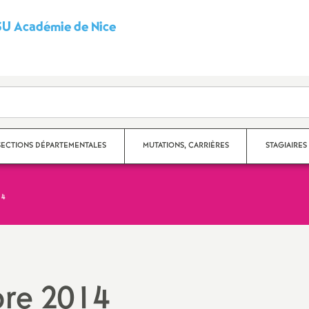
U Académie de Nice
S
y
n
d
SECTIONS DÉPARTEMENTALES
MUTATIONS, CARRIÈRES
STAGIAIRES
i
14
c
partement des Alpes-
Carrières
ritimes
a
Fiches syndicales
partement du Var
t
Mutations
re 2014