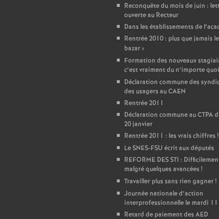
r
Reconquête du mois de juin : let
ouverte au Recteur
é
Dans les établissements de l’ac
Rentrée 2010 : plus que jamais le
O
bazar
»
Formation des nouveaux stagiair
r
c’est vraiment du n’importe quo
Déclaration commune des syndic
des usagers au CAEN
l
Rentrée 2011
Déclaration commune au CTPA d
é
20 janvier
Rentrée 2011 : les vrais chiffres
!
a
Le SNES-FSU écrit aux députés
REFORME DES STI : Difficilemen
n
malgré quelques avancées
!
Travailler plus sans rien gagner
!
Journée nationale d’action
s
interprofessionnelle le mardi 11
Retard de paiement des AED