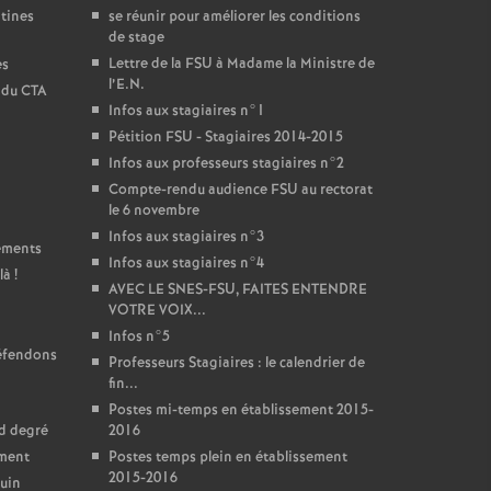
ntines
se réunir pour améliorer les conditions
de stage
Lettre de la FSU à Madame la Ministre de
es
l’E.N.
t du CTA
Infos aux stagiaires n°1
Pétition FSU - Stagiaires 2014-2015
Infos aux professeurs stagiaires n°2
Compte-rendu audience FSU au rectorat
le 6 novembre
Infos aux stagiaires n°3
sements
Infos aux stagiaires n°4
là
!
AVEC LE SNES-FSU, FAITES ENTENDRE
VOTRE VOIX...
Infos n°5
défendons
Professeurs Stagiaires : le calendrier de
fin...
Postes mi-temps en établissement 2015-
nd degré
2016
ement
Postes temps plein en établissement
2015-2016
juin