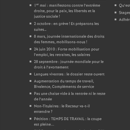
er
1
mai : manifestons contre l’extrême
Qu’est
droite, pour la paix, les libertés et la
Stage
justice sociale
!
Adhér
2 octobre : en grève
! Et préparons les
suites…
8 mars, journée internationale des droits
des femmes, mobilisons-nous
!
24 juin 2010 : Forte mobilisation pour
l’emploi, les retraites, les salaires
28 septembre : journée mondiale pour le
droit à l’avortement
Langues vivantes : le dossier reste ouvert
Augmentation du temps de travail,
Bivalence, Compléments de service
Pas une chaise vide à la rentrée ni le reste
de l’année
Non-Titulaires : le Recteur va-t-il
entendre
?
Pétition : TEMPS DE TRAVAIL : la coupe
est pleine...