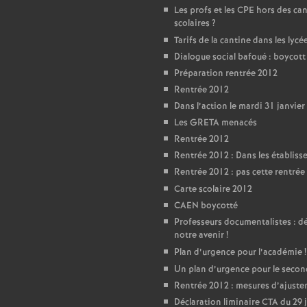
T
Les profs et les CPE hors des ca
scolaires
?
o
Tarifs de la cantine dans les lycé
Dialogue social bafoué : boycot
u
Préparation rentrée 2012
Rentrée 2012
r
Dans l’action le mardi 31 janvier
Les GRETA menacés
Rentrée 2012
s
Rentrée 2012 : Dans les établis
Rentrée 2012 : pas cette rentrée 
Carte scolaire 2012
CAEN boycotté
Professeurs documentalistes : 
notre avenir
!
Plan d’urgence pour l’académie
!
Un plan d’urgence pour le seco
Rentrée 2012 : mesures d’ajust
Déclaration liminaire CTA du 29 