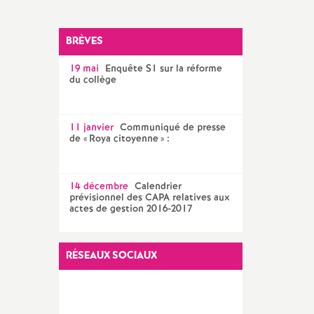
Facebook
Twitter
Addthis
email
CPE
BRÈVES
AED ET AESH
19 mai
Enquête S1 sur la réforme
Documentalistes
du collège
PsyEN
11 janvier
Communiqué de presse
de «
Roya citoyenne
» :
14 décembre
Calendrier
prévisionnel des CAPA relatives aux
actes de gestion 2016-2017
RÉSEAUX SOCIAUX