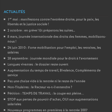
é
ACTUALITÉS
O
er
1
mai : manifestons contre l’extrême droite, pour la paix, les
libertés et la justice sociale
!
2 octobre : en grève
! Et préparons les suites…
r
8 mars, journée internationale des droits des femmes, mobilisons-
nous
!
l
24 juin 2010 : Forte mobilisation pour l’emploi, les retraites, les
salaires
é
28 septembre : journée mondiale pour le droit à l’avortement
Langues vivantes : le dossier reste ouvert
a
Augmentation du temps de travail, Bivalence, Compléments de
service
Pas une chaise vide à la rentrée ni le reste de l’année
n
Non-Titulaires : le Recteur va-t-il entendre
?
Pétition : TEMPS DE TRAVAIL : la coupe est pleine...
s
STOP aux pertes de pouvoir d’achat, OUI aux augmentations
salariales
T
Nouveaux programmes en premières à la rentrée 2007