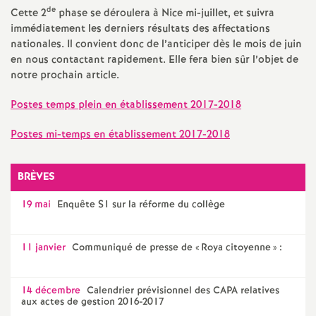
e
de
Cette 2
phase se déroulera à Nice mi-juillet, et suivra
immédiatement les derniers résultats des affectations
m
nationales. Il convient donc de l’anticiper dès le mois de juin
en nous contactant rapidement. Elle fera bien sûr l’objet de
e
notre prochain article.
Postes temps plein en établissement 2017-2018
n
Postes mi-temps en établissement 2017-2018
t
BRÈVES
s
19 mai
Enquête S1 sur la réforme du collège
d
11 janvier
Communiqué de presse de «
Roya citoyenne
» :
e
S
14 décembre
Calendrier prévisionnel des CAPA relatives
aux actes de gestion 2016-2017