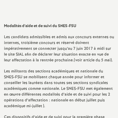
l'article
l'article
l'article
l'article
l'article
a
sur
sur
via
par
Facebook
Twitter
Addthis
email
t
Modalités d’aide et de suivi du SNES-FSU
i
Les candidats admissibles et admis aux concours externes ou
internes, troisième concours et réservé doivent
o
impérativement se connecter jusqu’au 7 juin 2017 à midi sur
le site SIAL afin de déclarer leur situation exacte en vue de
leur affectation à la rentrée prochaine.(voir article du 5 mai).
n
Les militants des sections académiques et nationale du
a
SNES-FSU se mobilisent chaque année pour informer et
conseiller les lauréats dans toutes ses sections syndicales
l
académiques comme nationale. Le SNES-FSU met également
en œuvre différentes modalités d’aide et de suivi pour les 2
opérations d’affectation : nationale en début juillet puis
d
académique mi-juillet ).
Ces dispositifs d’aide et de suivi pour la première phase