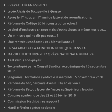
BREVET : OÙ EN EST-ON
?
Lycée Alexis de Tocqueville à Grasse
er
er
Après le 1
tour, un 1
mai de lutte et de revendications.
Réforme du Collège 2016 : constat d’un échec
!
Le chef d’orchestre change mais c’est toujours la même musique...
Un ministre qui ne dit pas tout...
!
Une rentrée «
confiante
» et «
bienveillante
»
?
LE SALARIAT ET LA FONCTION PUBLIQUE DANS LA...
MARDI 10 OCTOBRE 2017 GRÈVE NATIONALE UNITAIRE
AED Varois non-payés
!
Texte adopté par le Conseil Syndical Académique du 18 septembre
2017
Stagiaires : formation syndicale le mercredi 15 novembre à 9h30
Réforme du bac, parcours Avenir : Où en est-on
?
Réforme du Bac, du lycée, de l’accès au Supérieur : le point
Congrès académique des 22 et 23 février 2018
Commission Mathiot : au rapport
!
Mardi 6 février : grève nationale