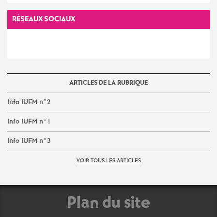
e
RÉSEAUX SOCIAUX
c
o
n
ARTICLES DE LA RUBRIQUE
Info IUFM n°2
d
Info IUFM n°1
d
Info IUFM n°3
e
VOIR TOUS LES ARTICLES
g
Plan du site
r